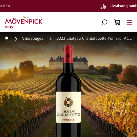
Livraison gratuite à partir de CHF 300.–
Aller à la page d'accueil
CHERCHER
PANIER
Minicart
Accueil
Vins rouges
2023 Château Chantalouette Pomerol AOC
Passer à la fin de la galerie d’images
Passer au début de la Gale