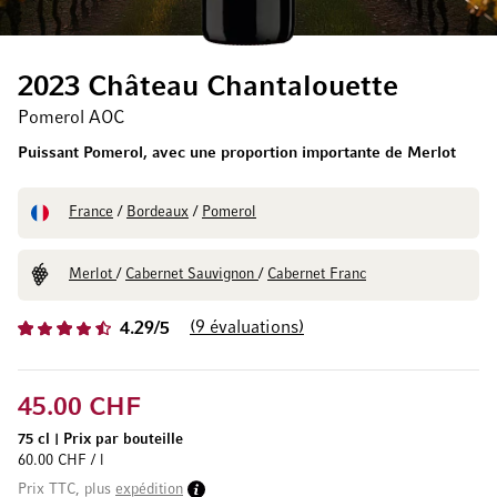
2023 Château Chantalouette
Pomerol AOC
Puissant Pomerol, avec une proportion importante de Merlot
France
/
Bordeaux
/
Pomerol
Merlot
/
Cabernet Sauvignon
/
Cabernet Franc
9
évaluations
4.29/5
45.00 CHF
75 cl
|
Prix par bouteille
60.00 CHF / l
Prix TTC, plus
expédition