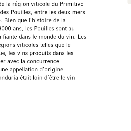
e la région viticole du Primitivo
des Pouilles, entre les deux mers
 Bien que l’histoire de la
3000 ans, les Pouilles sont au
nifiante dans le monde du vin. Les
gions viticoles telles que le
e, les vins produits dans les
iser avec la concurrence
une appellation d’origine
duria était loin d’être le vin
teurs de vin du monde entier. Et
idé de fonder ensemble la cave
ntier les atouts du paysage
Ils se sont lancés avec l’objectif
, d’accroître leur notoriété et
ne San Marzano est l’un des