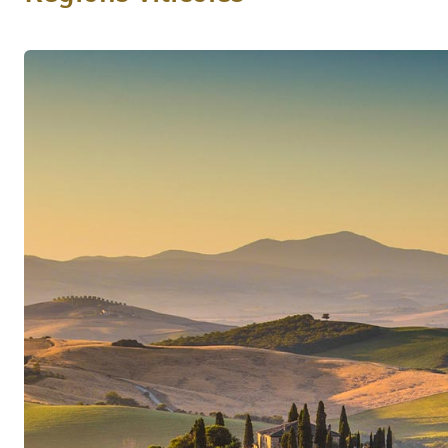
domaines viticoles les plus populaires, les plus
région. Aujourd’hui, environ 1 200 vignerons e
de vignobles et fournissent, grâce à leurs raisin
succès phénoménal de ces vins fruités et souple
Maîtriser des conditions difficiles
Le terroir des Pouilles est idéal pour la produc
qui, en raison des conditions naturelles particul
vignes), possèdent un caractère qui leur est pr
dans le Salento sont difficiles, car la partie sud
été par un ensoleillement direct important, la sé
températures pouvant atteindre 45 degrés. Cepe
venue de la Méditerranée apporte un refroidiss
contribue de manière significative à la fraîcheur, 
aromatique du goût des raisins. Le sol rouge co