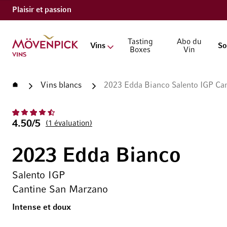
Plaisir et passion
Aller à la page d'accueil
Tasting
Abo du
Vins
So
Boxes
Vin
Accueil
Vins blancs
2023 Edda Bianco Salento IGP Ca
4.50/5
1
évaluation
2023 Edda Bianco
Salento IGP
Cantine San Marzano
Intense et doux