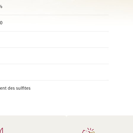
%
00
ent des sulfites