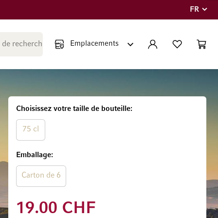
FR
Langue
Fermer la recherche
COMPTE
LISTE PERSONNE
PANIE
Minic
Choisissez votre taille de bouteille
75 cl
Emballage
Carton de 6
19.00 CHF