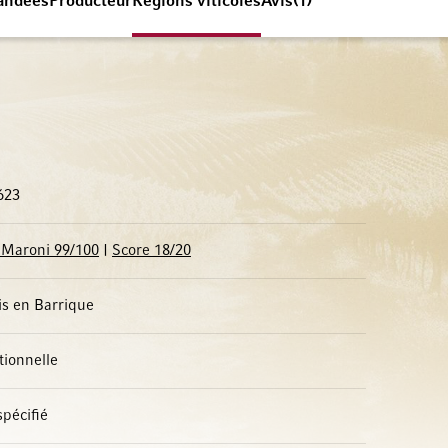
andées
Producteur
Régions viticoles
Avis
1
623
 Maroni 99/100
|
Score 18/20
is en Barrique
tionnelle
pécifié