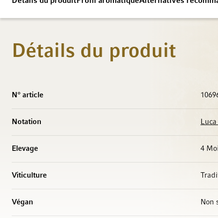
Détails du produit
Profil aromatique
Alternatives recomm
Détails du produit
Caractéristiques
N° article
1069
Notation
Luca
Elevage
4 Mo
Viticulture
Tradi
Végan
Non s