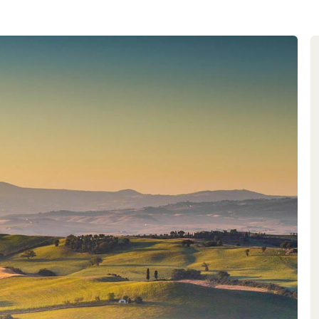
 connus et les plus modernes de la
xploitent quelque 1 500 hectares
s de première qualité, la base du
s.
tion de vins aux arômes intenses
ières (climat, sols et âge des
opre. Les conditions climatiques
 des Pouilles est caractérisée en
cheresse et la chaleur, avec des
ndant, une brise rafraîchissante
ement régulier aux vignobles et
à l’équilibre et à l’intensité
ntenant de l’oxyde de fer, appelé