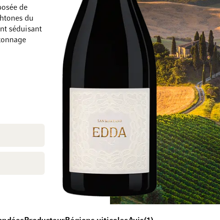
posée de
chtones du
ent séduisant
atonnage
Passer à la fin de la galerie d’images
Passer au début de