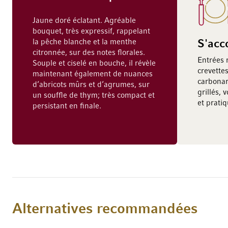
Jaune doré éclatant. Agréable
bouquet, très expressif, rappelant
la pêche blanche et la menthe
S'acc
citronnée, sur des notes florales.
Entrées r
Souple et ciselé en bouche, il révèle
crevettes
maintenant également de nuances
carbonar
d’abricots mûrs et d’agrumes, sur
grillés, 
un souffle de thym; très compact et
et prati
persistant en finale.
Alternatives recommandées