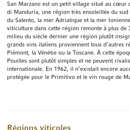
San Marzano est un petit village situé au cœur d
di Manduria, une région très ensoleillée du sud 
du Salento, la mer Adriatique et la mer Ionienne.
viticulture dans cette région remonte à plus de 
milieu du siècle dernier une région plutôt insig
grands vins italiens proviennent tous d’autres ré
Piémont, la Vénétie ou la Toscane. À cette époqu
Pouilles sont plutôt simples et ne peuvent rival
internationale. En 1962, il n’existait encore auc
protégée pour le Primitivo et le vin rouge de Man
culte qu’il est devenu aujourd’hui pour les ama
pourtant, à cette époque, 19 vignerons ont déc
San Marzano afin de faire connaître au monde e
naturel et culturel unique de leur région natale. 
clair d’améliorer la qualité des vins des Pouilles
d’augmenter la demande. Aujourd’hui, la Canti
Régions viticoles