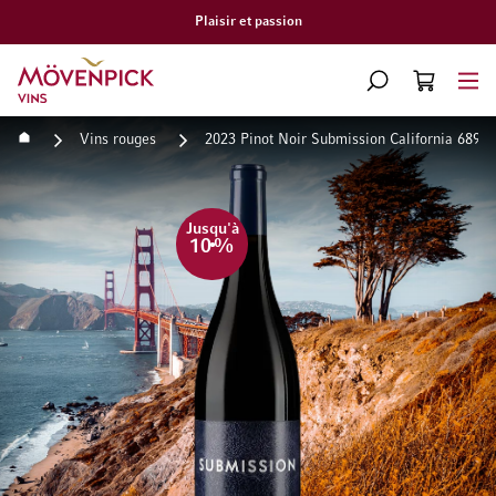
Plaisir et passion
Aller à la page d'accueil
CHERCHER
PANIER
Minicart
Accueil
Vins rouges
2023 Pinot Noir Submission California 689 C
Passer à la fin de la galerie d’images
Passer au début de la Gale
Jusqu'à
10
%