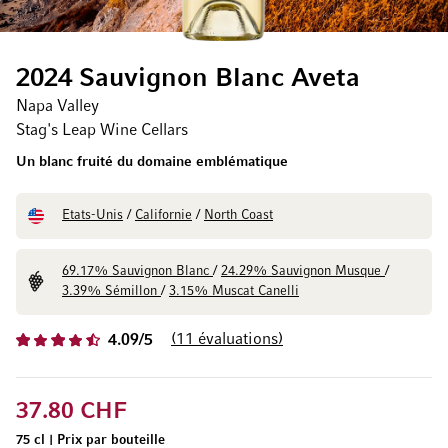
2024 Sauvignon Blanc Aveta
Napa Valley
Stag's Leap Wine Cellars
Un blanc fruité du domaine emblématique
Etats-Unis
/
Californie
/
North Coast
69.17% Sauvignon Blanc
/
24.29% Sauvignon Musque
/
3.39% Sémillon
/
3.15% Muscat Canelli
11
évaluations
4.09/5
37.80 CHF
75 cl
|
Prix par bouteille