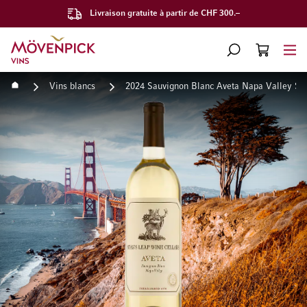
Livraison gratuite à partir de CHF 300.–
Aller à la page d'accueil
CHERCHER
PANIER
Minicart
Accueil
Vins blancs
2024 Sauvignon Blanc Aveta Napa Valley Sta
Passer à la fin de la galerie d’images
Passer au début de la Gale