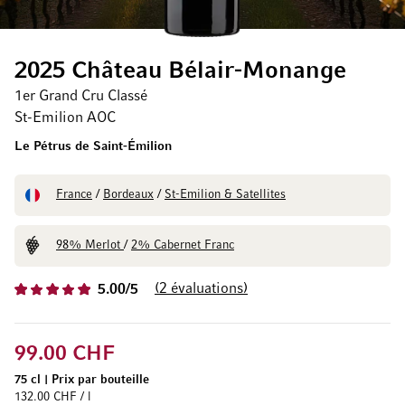
2025 Château Bélair-Monange
1er Grand Cru Classé
St-Emilion AOC
Le Pétrus de Saint-Émilion
France
/
Bordeaux
/
St-Emilion & Satellites
98% Merlot
/
2% Cabernet Franc
2
évaluations
5.00/5
99.00 CHF
75 cl
|
Prix par bouteille
132.00 CHF / l