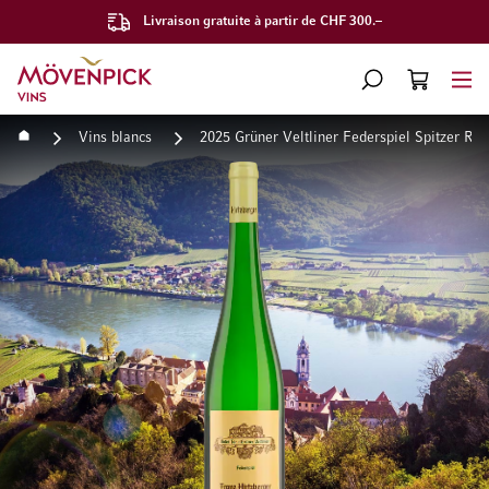
Livraison gratuite à partir de CHF 300.–
Aller à la page d'accueil
CHERCHER
PANIER
Minicart
Accueil
Vins blancs
2025 Grüner Veltliner Federspiel Spitzer R
Passer à la fin de la galerie d’images
Passer au début de la Gale