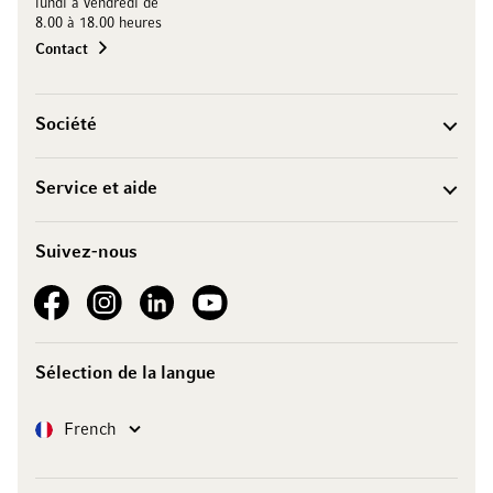
lundi à vendredi de
8.00 à 18.00 heures
Contact
Société
Service et aide
Suivez-nous
See our Facebook
See our Instagram account
See our LinkedIn
See our YouTube channel
Sélection de la langue
Langue
French