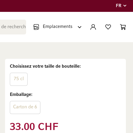
FR
Langue
Fermer la recherche
COMPTE
LISTE PERSONNE
PANIE
Minicar
Choisissez votre taille de bouteille
75 cl
Emballage
Carton de 6
33.00 CHF