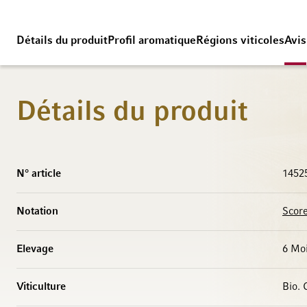
Détails du produit
Profil aromatique
Régions viticoles
Avis
Détails du produit
Caractéristiques
N° article
1452
Notation
Score
Elevage
6 Mo
Viticulture
Bio. 