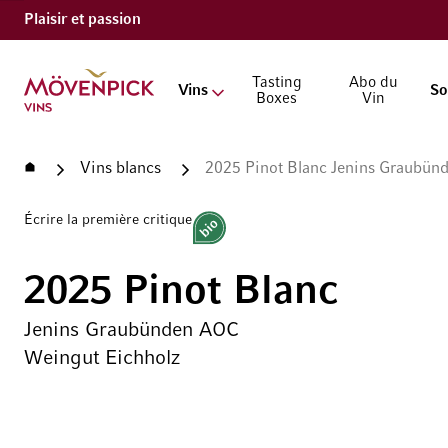
Plaisir et passion
Aller à la page d'accueil
Tasting
Abo du
Vins
So
Boxes
Vin
Accueil
Vins blancs
2025 Pinot Blanc Jenins Graubün
Écrire la première critique
Bio
2025 Pinot Blanc
Jenins Graubünden AOC
Weingut Eichholz