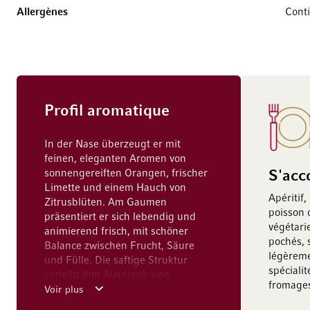
Allergènes
Conti
Profil aromatique
In der Nase überzeugt er mit
feinen, eleganten Aromen von
sonnengereiften Orangen, frischer
S'acc
Limette und einem Hauch von
Apéritif,
Zitrusblüten. Am Gaumen
poisson 
präsentiert er sich lebendig und
végétari
animierend frisch, mit schöner
pochés, s
Balance zwischen Frucht, Säure
légèreme
und Fülle. Die saftige Struktur
spéciali
verleiht ihm Ausdruck und
fromages
Trinkfluss, während der
Voir plus
harmonische Abgang angenehm