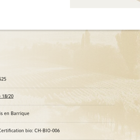
525
 18/20
is en Barrique
Certification bio: CH-BIO-006