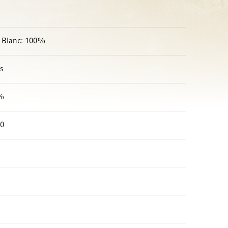
t Blanc: 100%
s
%
00