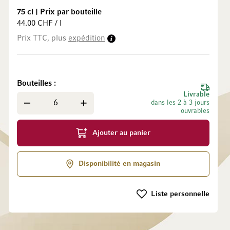
75 cl
|
Prix par bouteille
44.00 CHF / l
Prix TTC, plus
expédition
 la Galerie d’images
Bouteilles
Livrable
dans les 2 à 3 jours
ouvrables
Ajouter au panier
Disponibilité en magasin
Liste personnelle