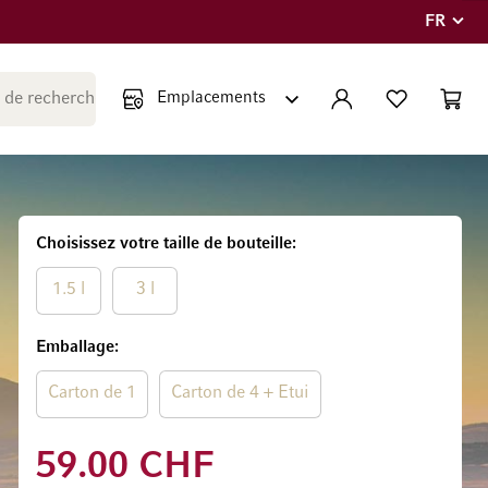
FR
Langue
Fermer la recherche
COMPTE
LISTE PERSONNE
PANIE
Minicar
Choisissez votre taille de bouteille
1.5 l
3 l
Emballage
Carton de 1
Carton de 4 + Etui
59.00 CHF