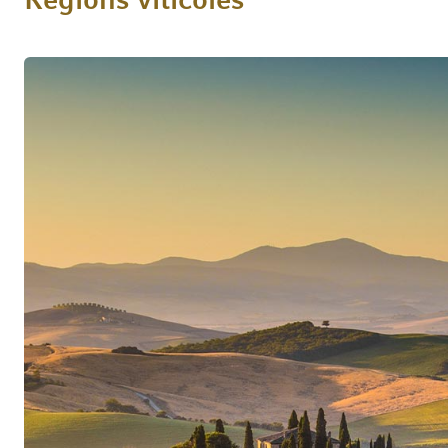
Régions viticoles
style. Car l’«emballage» est la particularité abs
bouteilles en verre fabriquées artisanalement da
véritablement le regard – des récipients de haut
un contenu raffiné.
Viticulture de pointe
Dans la génération actuelle de l’entreprise famil
Sandro et Stefano Bottega travaillent en étroite
non seulement en faveur de la qualité et du desi
grande conscience environnementale. Dans un bâ
de Venise, au milieu de 10 hectares de vignobles
la pointe de la technologie environnementale, a
durable et l’utilisation responsable des ressour
dans la conception du projet. C’est pourquoi un
été installé dans la production, qui permet d’é
d’eau grâce à son circuit fermé. Chaque matéri