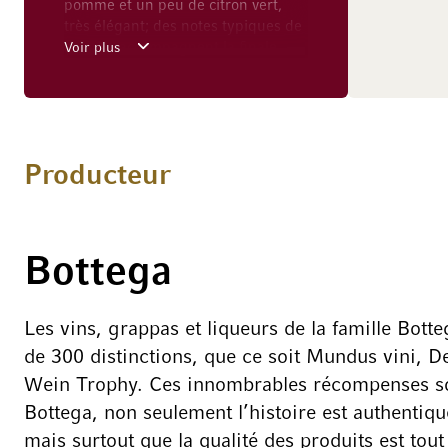
pomme et un peu de citron vert,
très élégant; des notes typiques de
brioche accompagnent la finale
Voir plus
pétillante.
Producteur
Bottega
Les vins, grappas et liqueurs de la famille Bott
de 300 distinctions, que ce soit Mundus vini, 
Wein Trophy. Ces innombrables récompenses son
Bottega, non seulement l’histoire est authentiq
mais surtout que la qualité des produits est tou