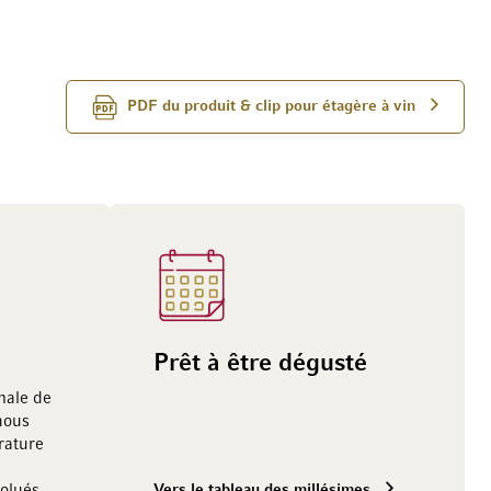
PDF du produit & clip pour étagère à vin
Prêt à être dégusté
male de
nous
ature
s
Vers le tableau des millésimes