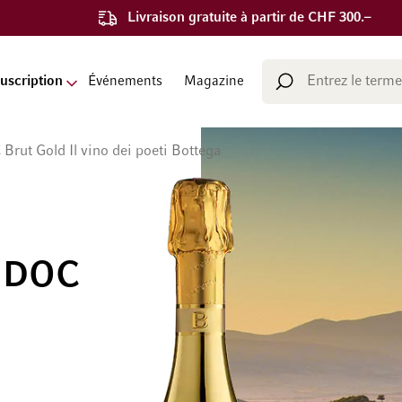
Livraison gratuite à partir de CHF 300.–
Chercher
uscription
Événements
Magazine
Chercher
rut Gold Il vino dei poeti Bottega
o DOC