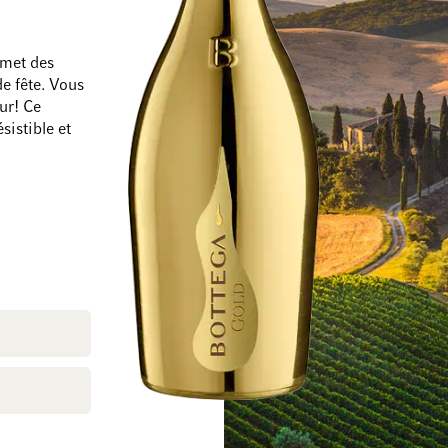
omet des
de fête. Vous
ur! Ce
Passer à la fin de la galerie d’images
Passer au début de
sistible et