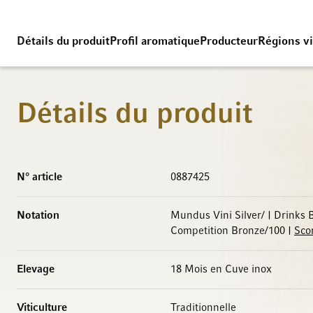
Détails du produit
Profil aromatique
Producteur
Régions vi
Détails du produit
Caractéristiques
N° article
0887425
Notation
Mundus Vini Silver/ | Drinks B
Competition Bronze/100 |
Sco
Elevage
18 Mois en Cuve inox
Viticulture
Traditionnelle