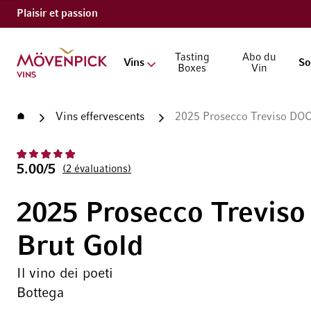
Plaisir et passion
Aller à la page d'accueil
Tasting
Abo du
Vins
So
Boxes
Vin
Accueil
Vins effervescents
2025 Prosecco Treviso DOC B
5.00/5
2
évaluations
2025 Prosecco Trevis
Brut Gold
Il vino dei poeti
Bottega