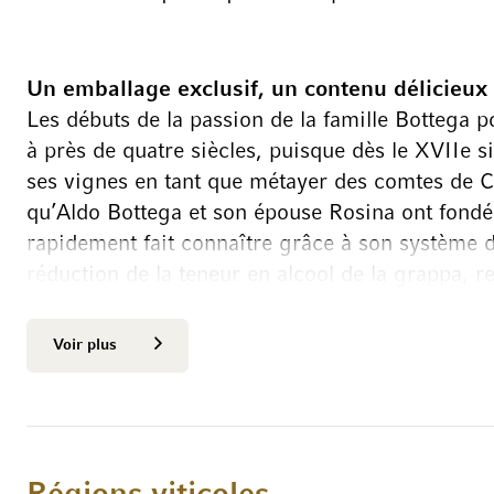
Un emballage exclusif, un contenu délicieux
Les débuts de la passion de la famille Bottega p
à près de quatre siècles, puisque dès le XVIIe si
ses vignes en tant que métayer des comtes de Co
qu’Aldo Bottega et son épouse Rosina ont fondé l
rapidement fait connaître grâce à son système de
réduction de la teneur en alcool de la grappa, r
plus douces, aromatiques et raffinées. Au fil des
constamment élargi leur gamme avec d’autres exc
Voir plus
mousseux et liqueurs de l’entreprise familiale 
succès. La production est étroitement liée aux t
les produits contiennent toujours des éléments 
vin et spumante, à toutes les liqueurs et distilla
raffinée des bouteilles leur confère en outre un