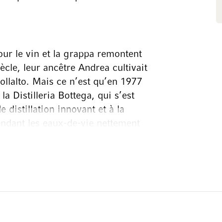
our le vin et la grappa remontent
ècle, leur ancêtre Andrea cultivait
llalto. Mais ce n’est qu’en 1977
a Distilleria Bottega, qui s’est
 distillation innovant et à la
endant les eaux-de-vie nettement
 ans, les Bottega ont
ellents produits, et les vins
ont rapidement rencontré un grand
raditions de la région, mais tous
innovants qui confèrent à chaque
ts une note originale. L’esthétique
e aura exclusive et beaucoup de