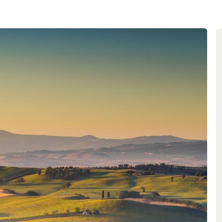
olue des produits Bottega: les
ns un design individuel attirent
e qualité et un écrin luxueux pour
iale, les frères et sœurs Barbara,
 collaboration et se sont engagés
gn individuel, mais aussi d’une
timent historique situé non loin
, une distillerie ultramoderne, à
 vu le jour en 2007. La production
ces ont joué un rôle fondamental
 système de recyclage de l’eau a
conomiser de grandes quantités
au utilisé est soigneusement