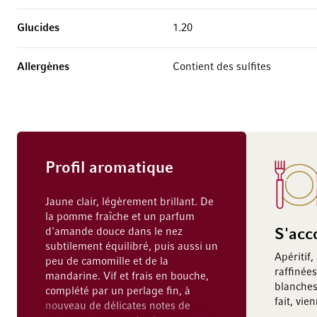
Glucides
1.20
Allergènes
Contient des sulfites
Profil aromatique
Jaune clair, légèrement brillant. De
la pomme fraîche et un parfum
d'amande douce dans le nez
S'acc
subtilement équilibré, puis aussi un
Apéritif
peu de camomille et de la
raffinée
mandarine. Vif et frais en bouche,
blanches
complété par un perlage fin, à
fait, vie
nouveau de délicates notes de