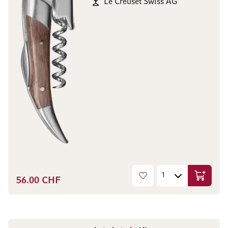
Le Creuset Swiss AG
56.00 CHF
Ajouter 