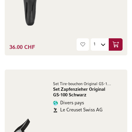
36.00 CHF
Ajouter 
Set Tire-bouchon Original GS-100 Noir
Set Zapfenzieher Original
GS-100 Schwarz
Divers pays
Le Creuset Swiss AG