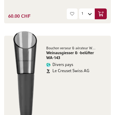
60.00 CHF
Ajouter 
Bouchon verseur & aérateur WA-143
Weinausgiesser & -belüfter
WA-143
Divers pays
Le Creuset Swiss AG