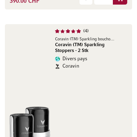
390.00 CHF
Ajouter 
4
Coravin (TM) Sparkling bouchons - 2 pcs
Coravin (TM) Sparkling
Stoppers - 2 Stk
Divers pays
Coravin