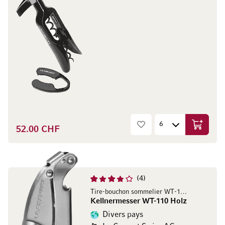
52.00 CHF
Ajouter 
4
Tire-bouchon sommelier WT-110 Holz
Kellnermesser WT-110 Holz
Divers pays