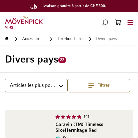
Livraison gratuite à partir de CHF 300.–
Aller à la page d'accueil
CHERCHER
PANIER
Minicart
Accueil
Accessoires
Tire-bouchons
Divers pays
Divers pays
22
Filtres
haut
Trier par
4
Coravin (TM) Timeless
Six+Hermitage Red