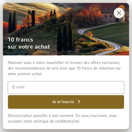
+41 800 003 007
Hotline gratuite:
lundi à vendredi de
8.00 à 18.00 heures
Contact
10 francs
sur votre achat
Société
Abonnez-vous à notre newsletter et recevez des offres exclusives,
des recommandations de vins ainsi que 10 francs de réduction sur
votre premier achat.
Service et aide
Suivez-nous
Je m’inscris
See our Facebook
See our Instagram account
See our LinkedIn
See our YouTube channel
Désinscription possible à tout moment. En vous inscrivant, vous
acceptez notre politique de confidentialité.
Sélection de la langue