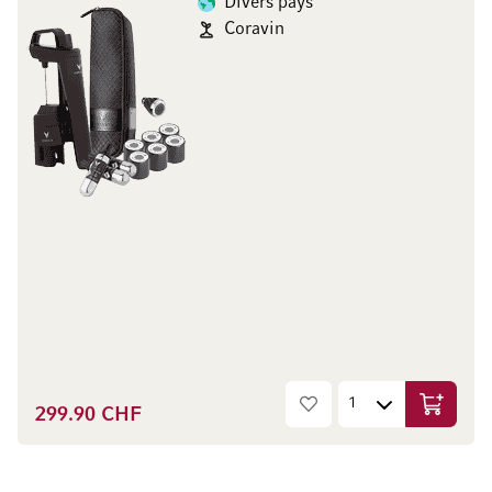
Divers pays
Coravin
299.90 CHF
Ajouter 