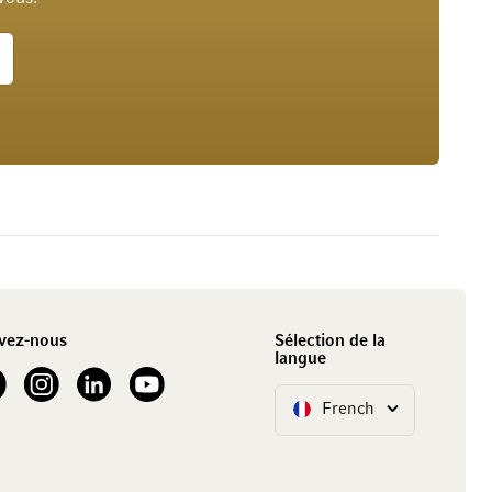
vez-nous
Sélection de la
langue
our Facebook
See our Instagram account
See our LinkedIn
See our YouTube channel
French
Langue