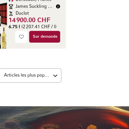
James Suckling 93/100
Duclot
14 900.00 CHF
6.75 l
(2 207.41 CHF / l)
Sur demande
s