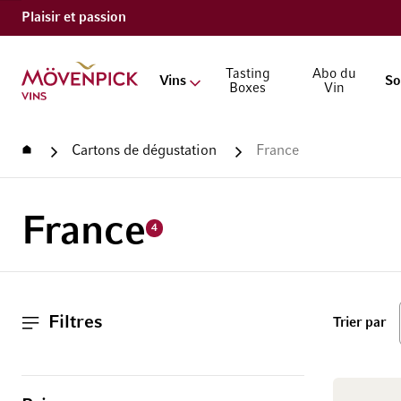
Plaisir et passion
Aller à la page d'accueil
Tasting
Abo du
Vins
So
Boxes
Vin
Accueil
Cartons de dégustation
France
France
4
Filtres
ha
Trier par