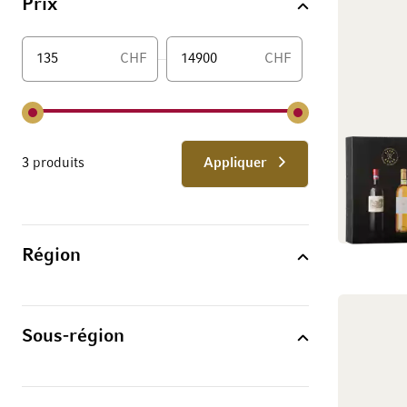
Prix
CHF
CHF
De
3 produits
Appliquer
Région
Sous-région