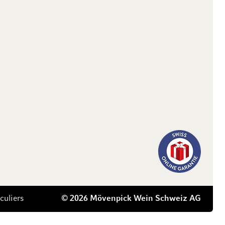
culiers
© 2026 Mövenpick Wein Schweiz AG