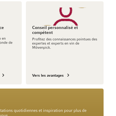
ce
Conseil personnalisé et
compétent
h en
Profitez des connaissances pointues des
onde de
expertes et experts en vin de
Mövenpick.
Vers les avantages
tations quotidiennes et inspiration pour plus de
 vous.