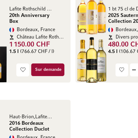
Lafite Rothschild 1999
20th Anniversary
2025 Sauter
Box
Collection 2
Bordeaux, France
Bordeaux,
Château Lafite Rothschild
1 150.00 CHF
480.00 C
1.5 l
(766.67 CHF / l)
4.5 l
(106.67 C
Sur demande
Haut-Brion,Lafite Rothschild, Ausone
2016 Bordeaux
Collection Duclot
Bordeaux, France