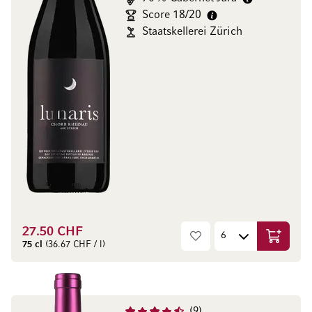
Score 18/20
Staatskellerei Zürich
27.50 CHF
Ajouter 
75 cl
(36.67 CHF / l)
9