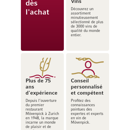
Vins
dès
Découvrez un
l'achat
assortiment
minutieusement
sélectionné de plus
de 3000 vins de
qualité du monde
entier.
Plus de 75
Conseil
ans
personnalisé
d'expérience
et compétent
Depuis l’ouverture
Profitez des
du premier
connaissances
restaurant
pointues des
Mövenpick à Zurich
expertes et experts
en 1948, la marque
en vin de
incarne un monde
Mövenpick.
de plaisir et de