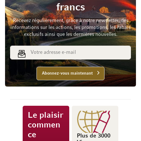
francs
Recevez régulièrement, grâce à notre newsletter, des
informations sur les actions, les promotions, les rabais
exclusifs ainsi que les dernières nouvelles.
Adresse e-mail
Abonnez-vous maintenant
Le plaisir
commen
ce
Plus de 3000