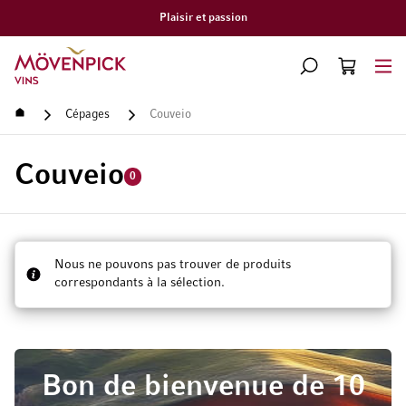
Plaisir et passion
Aller à la page d'accueil
CHERCHER
PANIER
Minicart
Accueil
Cépages
Couveio
Couveio
0
Nous ne pouvons pas trouver de produits
correspondants à la sélection.
Bon de bienvenue de 10