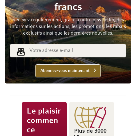
francs
Recevez régulièrement, grâce à notre newsletter, des
informations sur les actions, les promotions, les rabais
exclusifs ainsi que les dernières nouvelles.
Adresse e-mail
Abonnez-vous maintenant
Le plaisir
commen
ce
Plus de 3000