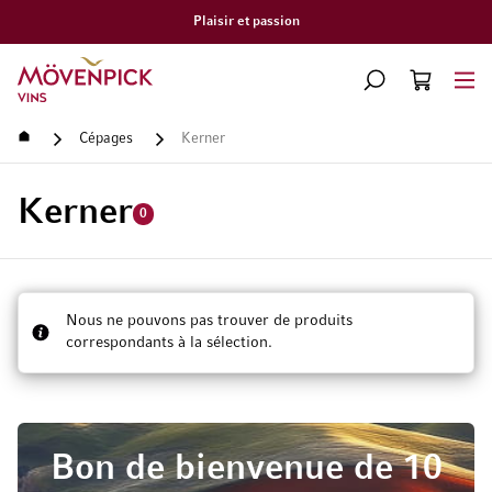
Plaisir et passion
Aller à la page d'accueil
CHERCHER
PANIER
Minicart
Accueil
Cépages
Kerner
Kerner
0
Nous ne pouvons pas trouver de produits
correspondants à la sélection.
Bon de bienvenue de 10