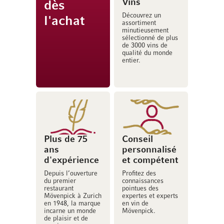
Vins
dès
Découvrez un
l'achat
assortiment
minutieusement
sélectionné de plus
de 3000 vins de
qualité du monde
entier.
Plus de 75
Conseil
ans
personnalisé
d'expérience
et compétent
Depuis l’ouverture
Profitez des
du premier
connaissances
restaurant
pointues des
Mövenpick à Zurich
expertes et experts
en 1948, la marque
en vin de
incarne un monde
Mövenpick.
de plaisir et de