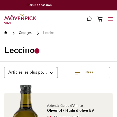
Livraison gratuite à partir de CHF 300.–
Aller à la page d'accueil
CHERCHER
PANIER
Minicart
Accueil
Cépages
Leccino
Leccino
1
Filtres
haut
Trier par
Azienda Guido d'Amico
Olivenöl / Huile d'olive EV