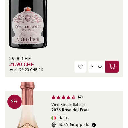
25.00 CHF
21.90 CHF
Ajouter 
75 cl
(29.20 CHF / l)
4
9
%
Vino Rosato Italiano
2025 Rosa dei Frati
Italie
60% Groppello