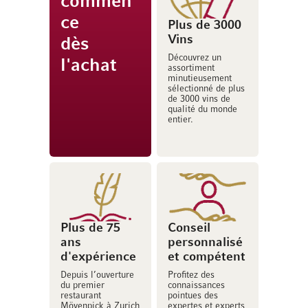
commen
ce
Plus de 3000
Vins
dès
Découvrez un
l'achat
assortiment
minutieusement
sélectionné de plus
de 3000 vins de
qualité du monde
entier.
Plus de 75
Conseil
ans
personnalisé
d'expérience
et compétent
Depuis l’ouverture
Profitez des
du premier
connaissances
restaurant
pointues des
Mövenpick à Zurich
expertes et experts