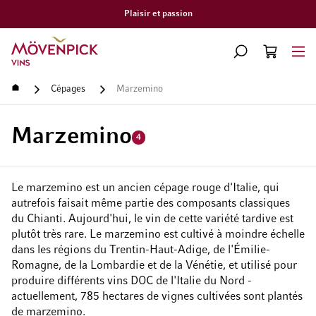
Livraison gratuite à partir de CHF 300.–
Aller à la page d'accueil
CHERCHER
PANIER
Minicart
Accueil
Cépages
Marzemino
Marzemino
4
Le marzemino est un ancien cépage rouge d'Italie, qui
autrefois faisait même partie des composants classiques
du Chianti. Aujourd'hui, le vin de cette variété tardive est
plutôt très rare. Le marzemino est cultivé à moindre échelle
dans les régions du Trentin-Haut-Adige, de l'Émilie-
Romagne, de la Lombardie et de la Vénétie, et utilisé pour
produire différents vins DOC de l'Italie du Nord -
actuellement, 785 hectares de vignes cultivées sont plantés
de marzemino.