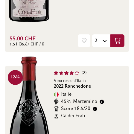
55.00 CHF
Ajouter 
1.5 l
(36.67 CHF / l)
2
12
%
Vino rosso d'Italia
2022 Ronchedone
Italie
45% Marzemino
Score 18.5/20
Cà dei Frati