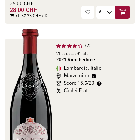
35.00 CHF
28.00 CHF
Ajouter 
75 cl
(37.33 CHF / l)
2
Vino rosso d'Italia
2021 Ronchedone
Lombardie, Italie
Marzemino
Score 18.5/20
Cà dei Frati