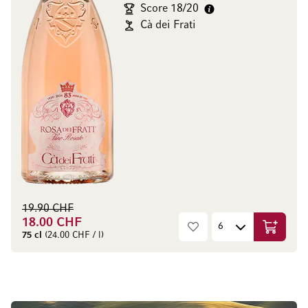
Score 18/20
Cà dei Frati
19.90 CHF
18.00 CHF
Ajouter 
75 cl
(24.00 CHF / l)