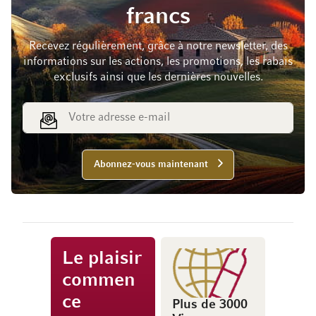
francs
Recevez régulièrement, grâce à notre newsletter, des
informations sur les actions, les promotions, les rabais
exclusifs ainsi que les dernières nouvelles.
Adresse e-mail
Abonnez-vous maintenant
Le plaisir
commen
ce
Plus de 3000