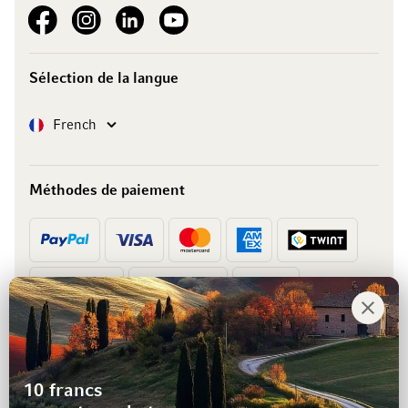
See our Facebook
See our Instagram account
See our LinkedIn
See our YouTube channel
Sélection de la langue
Langue
French
Méthodes de paiement
Prépaiement
Facture
10 francs