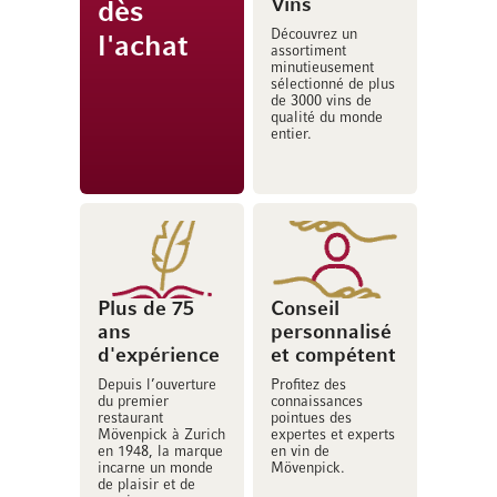
Vins
dès
Découvrez un
l'achat
assortiment
minutieusement
sélectionné de plus
de 3000 vins de
qualité du monde
entier.
Plus de 75
Conseil
ans
personnalisé
d'expérience
et compétent
Depuis l’ouverture
Profitez des
du premier
connaissances
restaurant
pointues des
Mövenpick à Zurich
expertes et experts
en 1948, la marque
en vin de
incarne un monde
Mövenpick.
de plaisir et de