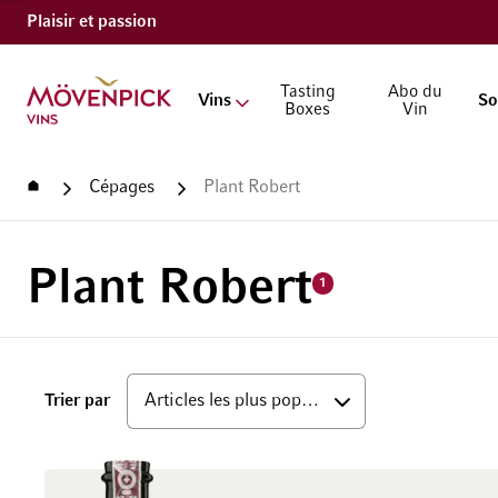
Plaisir et passion
Aller à la page d'accueil
Tasting
Abo du
Vins
So
Boxes
Vin
Accueil
Cépages
Plant Robert
Plant Robert
1
haut
Trier par