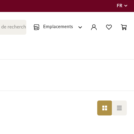
FR
Langue
Fermer la recherche
COMPTE
LISTE PERSONNE
PANIE
Minicar
GRILLE
LISTE