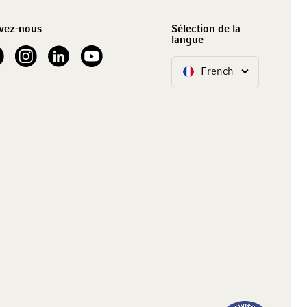
vez-nous
Sélection de la
langue
our Facebook
See our Instagram account
See our LinkedIn
See our YouTube channel
French
Langue