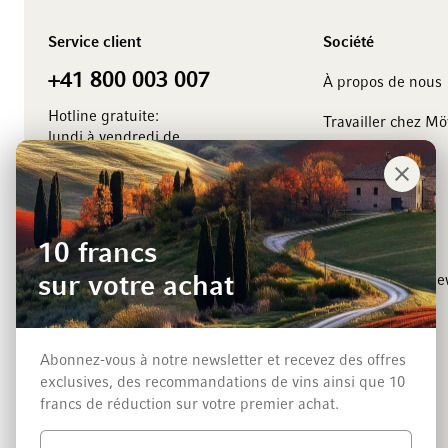
Service client
Société
+41 800 003 007
À propos de nous
Hotline gratuite:
Travailler chez M
lundi à vendredi de
8.00 à 18.00 heures
Management
Contact
Événements
Vignerons
10 francs
sur votre achat
Inscription a la ne
Abonnez-vous à notre newsletter et recevez des offres
exclusives, des recommandations de vins ainsi que 10
francs de réduction sur votre premier achat.
Méthodes de paiement