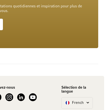
tations quotidiennes et inspiration pour plus de
 vous.
vez-nous
Sélection de la
langue
our Facebook
See our Instagram account
See our LinkedIn
See our YouTube channel
French
Langue