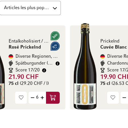
ut
Bio
Entalkoholisiert / désalcoolisé
Prickelnd
Rosé Prickelnd
Cuvée Blanc
0% vol.
Diverse Regionen, Allemagne
Spätburgunder (Pinot Noir)
Chardonn
Score 17/20
Score 17/
21.90 CHF
19.90 CH
75 cl
(29.20 CHF / l)
75 cl
(26.53 C
Ajouter au panier