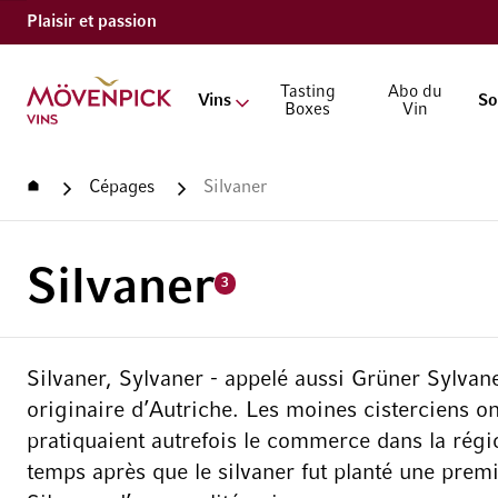
Plaisir et passion
Aller à la page d'accueil
Tasting
Abo du
Vins
So
Boxes
Vin
Accueil
Cépages
Silvaner
Silvaner
3
Silvaner, Sylvaner - appelé aussi Grüner Sylva
originaire d’Autriche. Les moines cisterciens o
pratiquaient autrefois le commerce dans la rég
temps après que le silvaner fut planté une premi