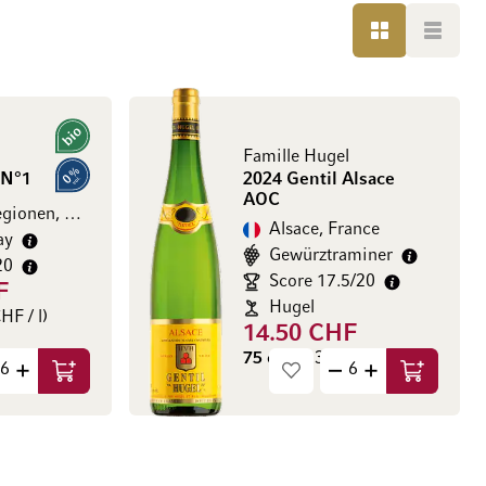
GRILLE
LISTE
Bio
Famille Hugel
 N°1
2024 Gentil Alsace
0% vol.
AOC
Diverse Regionen, Allemagne
Alsace, France
ay
Gewürztraminer
20
Score 17.5/20
F
Hugel
HF / l)
14.50 CHF
75 cl
(19.33 CHF / l)
Ajouter au panier
Ajouter au