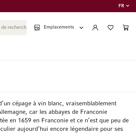
FR
Langue
Fermer la recherche
COMPTE
LISTE PERSONNE
PANIE
Minicar
 d’un cépage à vin blanc, vraisemblablement
 Allemagne, car les abbayes de Franconie
tée en 1659 en Franconie et ce n’est que peu de
iculier aujourd’hui encore légendaire pour ses