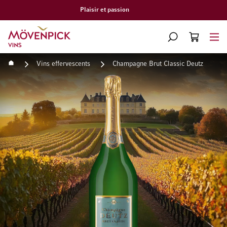
Livraison gratuite à partir de CHF 300.–
Aller à la page d'accueil
CHERCHER
PANIER
Minicart
Accueil
Vins effervescents
Champagne Brut Classic Deutz
Passer à la fin de la galerie d’images
Passer au début de la Gale