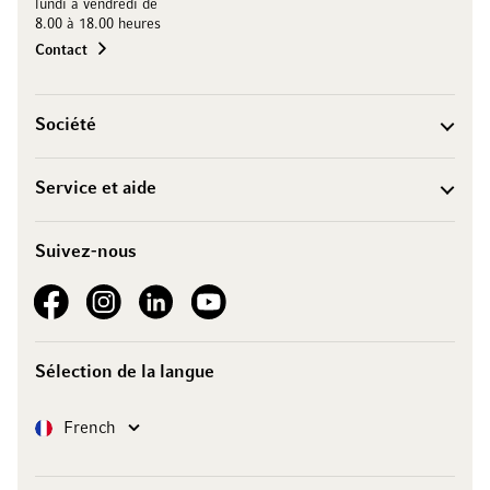
lundi à vendredi de
8.00 à 18.00 heures
Contact
Société
Service et aide
Suivez-nous
See our Facebook
See our Instagram account
See our LinkedIn
See our YouTube channel
Sélection de la langue
Langue
French