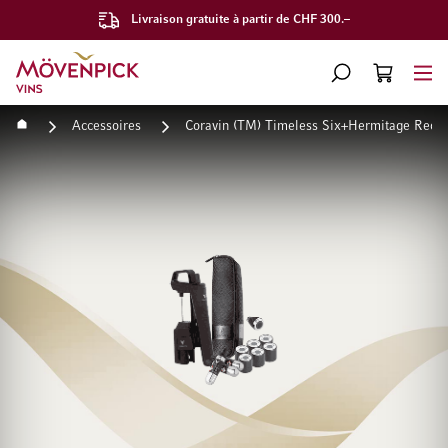
Livraison gratuite à partir de CHF 300.–
Aller à la page d'accueil
CHERCHER
PANIER
Minicart
Accueil
Accessoires
Coravin (TM) Timeless Six+Hermitage Red
Passer à la fin de la galerie d’images
Passer au début de la Gale