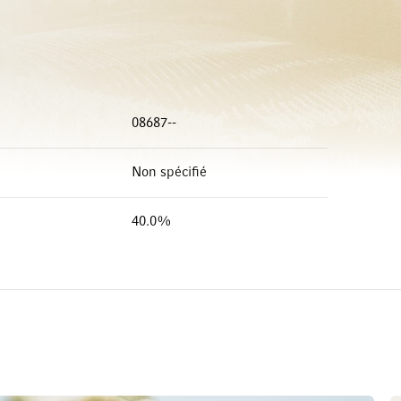
08687--
Non spécifié
40.0%