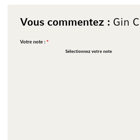
Vous commentez :
Gin C
Votre note :
2 stars
1 star
4 stars
3 stars
6 stars
5 stars
8 stars
7 stars
10 stars
9 stars
Sélectionnez votre note