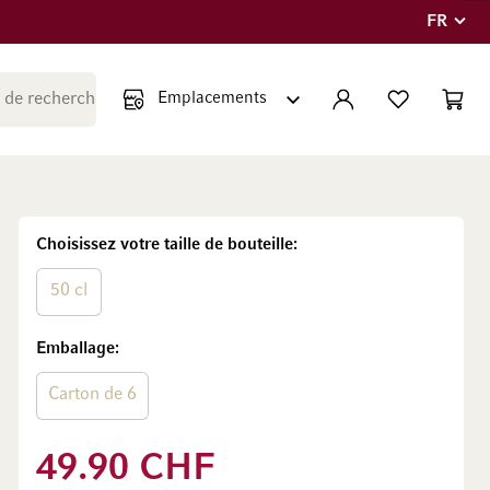
FR
Langue
Fermer la recherche
COMPTE
LISTE PERSONNE
PANIE
Minicar
Choisissez votre taille de bouteille
50 cl
Emballage
Carton de 6
49.90 CHF