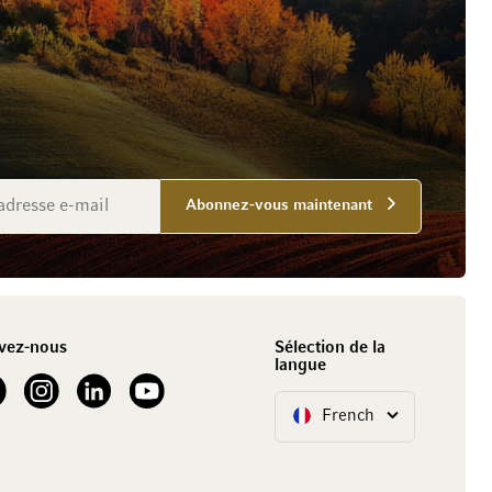
Abonnez-vous maintenant
vez-nous
Sélection de la
langue
our Facebook
See our Instagram account
See our LinkedIn
See our YouTube channel
French
Langue