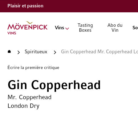
Plaisir et passion
Aller à la page d'accueil
Tasting
Abo du
Vins
So
Boxes
Vin
Accueil
Spiritueux
Gin Copperhead Mr. Copperhead L
Écrire la première critique
Gin Copperhead
Mr. Copperhead
London Dry