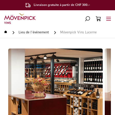
Livraison gratuite à partir de CHF 300.–
Aller à la page d'accueil
CHERCHER
PANIER
Minicart
Accueil
Lieu de l'événement
Mövenpick Vins Lucerne