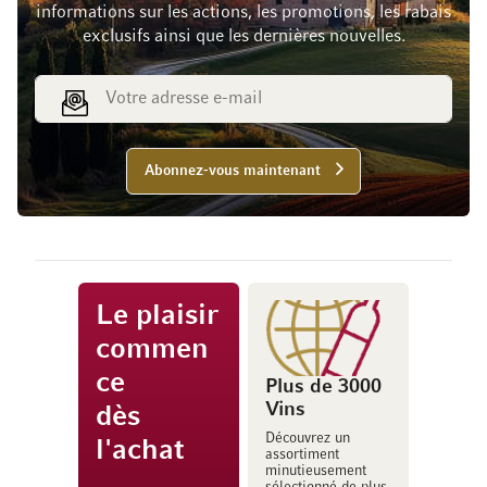
informations sur les actions, les promotions, les rabais
exclusifs ainsi que les dernières nouvelles.
Adresse e-mail
Abonnez-vous maintenant
Le plaisir
commen
ce
Plus de 3000
Vins
dès
Découvrez un
l'achat
assortiment
minutieusement