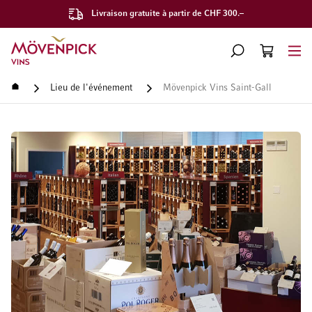
Livraison gratuite à partir de CHF 300.–
Aller à la page d'accueil
CHERCHER
PANIER
Minicart
Accueil
Lieu de l'événement
Mövenpick Vins Saint-Gall