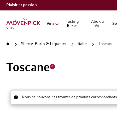
Plaisir et passion
Aller à la page d'accueil
Tasting
Abo du
Vins
So
Boxes
Vin
Accueil
Sherry, Porto & Liqueurs
Italie
Toscane
Toscane
0
Nous ne pouvons pas trouver de produits correspondants à