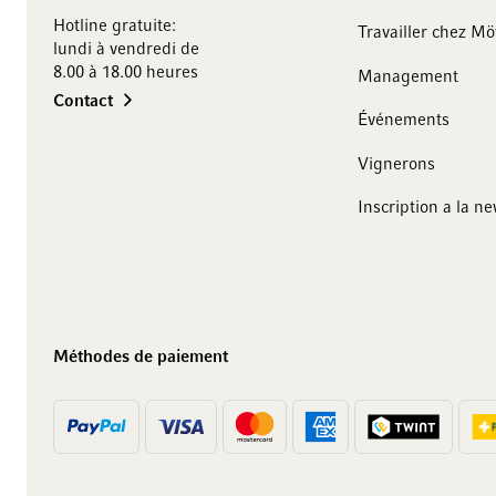
Hotline gratuite:
Travailler chez M
lundi à vendredi de
8.00 à 18.00 heures
Management
Contact
Événements
Vignerons
10 francs
sur votre achat
Inscription a la ne
Abonnez-vous à notre newsletter et recevez des offres
exclusives, des recommandations de vins ainsi que 10
francs de réduction sur votre premier achat.
Méthodes de paiement
Je m’inscris