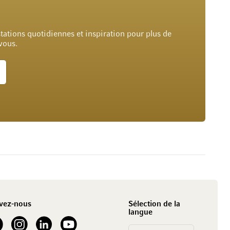
tations quotidiennes et inspiration pour plus de
 vous.
vez-nous
Sélection de la
langue
our Facebook
See our Instagram account
See our LinkedIn
See our YouTube channel