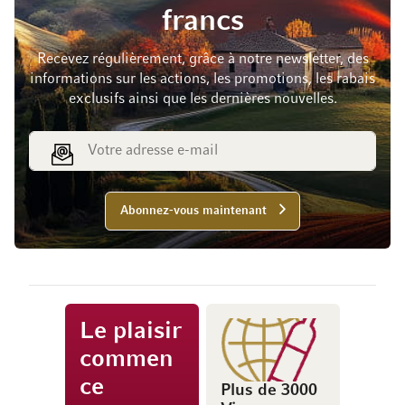
francs
Recevez régulièrement, grâce à notre newsletter, des
informations sur les actions, les promotions, les rabais
exclusifs ainsi que les dernières nouvelles.
Adresse e-mail
Abonnez-vous maintenant
Le plaisir
commen
ce
Plus de 3000