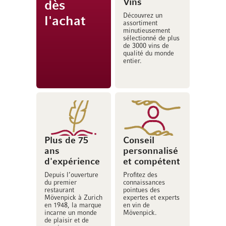
Vins
dès
Découvrez un
l'achat
assortiment
minutieusement
sélectionné de plus
de 3000 vins de
qualité du monde
entier.
Plus de 75
Conseil
ans
personnalisé
d'expérience
et compétent
Depuis l’ouverture
Profitez des
du premier
connaissances
restaurant
pointues des
Mövenpick à Zurich
expertes et experts
en 1948, la marque
en vin de
incarne un monde
Mövenpick.
de plaisir et de