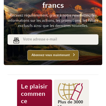
francs
Recevez régulièrement, grâce à notre newsletter, des
informations sur les actions, les promotions, les rabais
exclusifs ainsi que les dernières nouvelles.
Adresse e-mail
Abonnez-vous maintenant
Le plaisir
commen
ce
Plus de 3000