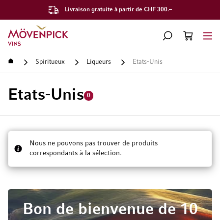
Livraison gratuite à partir de CHF 300.–
Aller à la page d'accueil
CHERCHER
PANIER
Minicart
Accueil
Spiritueux
Liqueurs
Etats-Unis
Etats-Unis
0
Nous ne pouvons pas trouver de produits
correspondants à la sélection.
Bon de bienvenue de 10