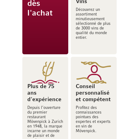
Vins
dès
Découvrez un
l'achat
assortiment
minutieusement
sélectionné de plus
de 3000 vins de
qualité du monde
entier.
Plus de 75
Conseil
ans
personnalisé
d'expérience
et compétent
Depuis l’ouverture
Profitez des
du premier
connaissances
restaurant
pointues des
Mövenpick à Zurich
expertes et experts
en 1948, la marque
en vin de
incarne un monde
Mövenpick.
de plaisir et de