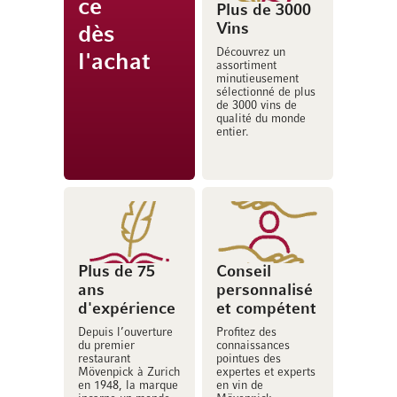
ce
Plus de 3000
Vins
dès
Découvrez un
l'achat
assortiment
minutieusement
sélectionné de plus
de 3000 vins de
qualité du monde
entier.
Plus de 75
Conseil
ans
personnalisé
d'expérience
et compétent
Depuis l’ouverture
Profitez des
du premier
connaissances
restaurant
pointues des
Mövenpick à Zurich
expertes et experts
en 1948, la marque
en vin de