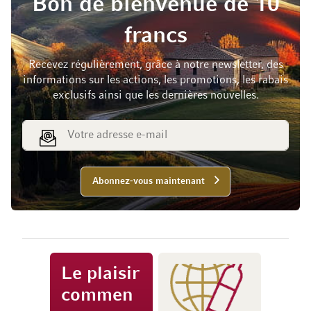
Bon de bienvenue de 10
francs
Recevez régulièrement, grâce à notre newsletter, des
informations sur les actions, les promotions, les rabais
exclusifs ainsi que les dernières nouvelles.
Adresse e-mail
Abonnez-vous maintenant
Le plaisir
commen