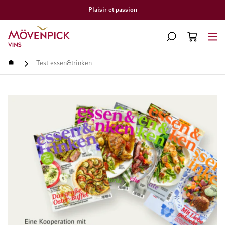
Livraison gratuite à partir de CHF 300.–
Aller à la page d'accueil
CHERCHER
PANIER
Minicart
Accueil
Test essen&trinken