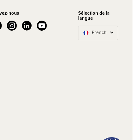
vez-nous
Sélection de la
langue
our Facebook
See our Instagram account
See our LinkedIn
See our YouTube channel
French
Langue