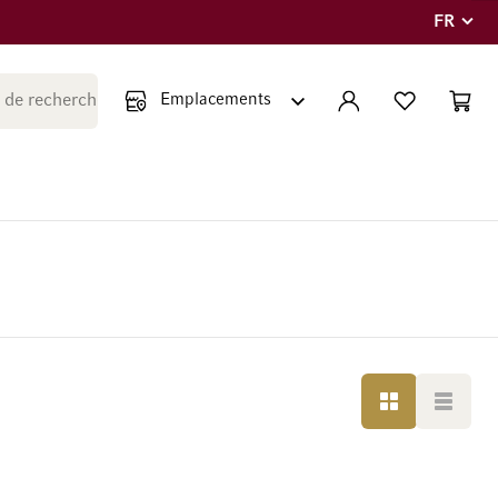
FR
Langue
Fermer la recherche
COMPTE
LISTE PERSONNE
PANIE
Minicar
GRILLE
LISTE