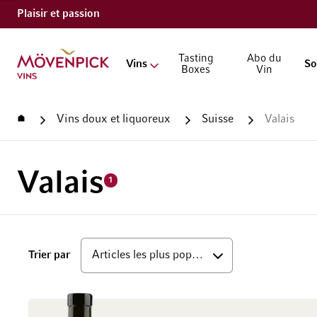
Plaisir et passion
Aller à la page d'accueil
Tasting
Abo du
Vins
So
Boxes
Vin
Accueil
Vins doux et liquoreux
Suisse
Valais
Valais
1
haut
Trier par