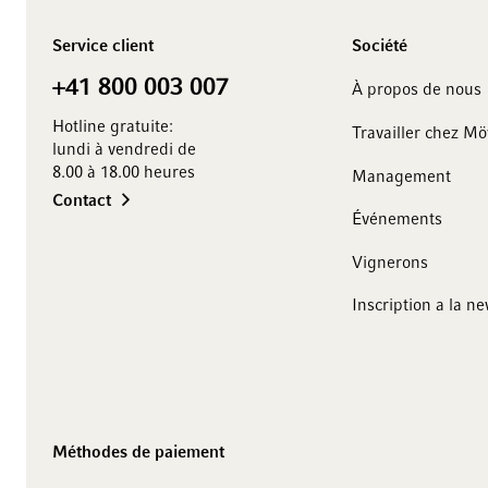
Service client
Société
+41 800 003 007
À propos de nous
Hotline gratuite:
Travailler chez M
lundi à vendredi de
8.00 à 18.00 heures
Management
Contact
Événements
Vignerons
10 francs
sur votre achat
Inscription a la ne
Abonnez-vous à notre newsletter et recevez des offres
exclusives, des recommandations de vins ainsi que 10
francs de réduction sur votre premier achat.
Méthodes de paiement