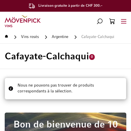
Livraison gratuite à partir de CHF 300.–
Aller à la page d'accueil
CHERCHER
PANIER
Minicart
Accueil
Vins rosés
Argentine
Cafayate-Calchaqui
Cafayate-Calchaqui
0
Nous ne pouvons pas trouver de produits
correspondants à la sélection.
Bon de bienvenue de 10