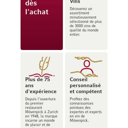
Vins
dès
Découvrez un
l'achat
assortiment
minutieusement
sélectionné de plus
de 3000 vins de
qualité du monde
entier.
Plus de 75
Conseil
ans
personnalisé
d'expérience
et compétent
Depuis l’ouverture
Profitez des
du premier
connaissances
restaurant
pointues des
Mövenpick à Zurich
expertes et experts
en 1948, la marque
en vin de
incarne un monde
Mövenpick.
de plaisir et de