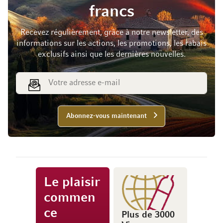
francs
Recevez régulièrement, grâce à notre newsletter, des
informations sur les actions, les promotions, les rabais
exclusifs ainsi que les dernières nouvelles.
Adresse e-mail
Abonnez-vous maintenant
Le plaisir
commen
ce
Plus de 3000