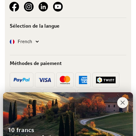
See our Facebook
See our Instagram account
See our LinkedIn
See our YouTube channel
Sélection de la langue
Langue
French
Méthodes de paiement
Prépaiement
Facture
10 francs