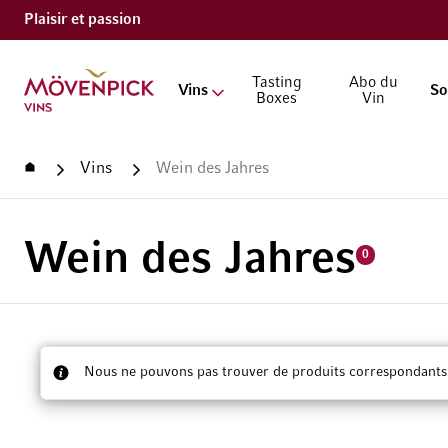
Plaisir et passion
Aller à la page d'accueil
Tasting
Abo du
Vins
So
Boxes
Vin
Accueil
Vins
Wein des Jahres
Wein des Jahres
0
Nous ne pouvons pas trouver de produits correspondants à