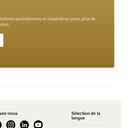
tations quotidiennes et inspiration pour plus de
 vous.
vez-nous
Sélection de la
langue
our Facebook
See our Instagram account
See our LinkedIn
See our YouTube channel