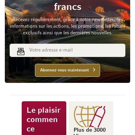
francs
Recevez régulièrement, grâce à notre newsletter, des
informations sur les actions, les promotions, les rabais
exclusifs ainsi que les dernières nouvelles.
Adresse e-mail
Abonnez-vous maintenant
Le plaisir
commen
ce
Plus de 3000