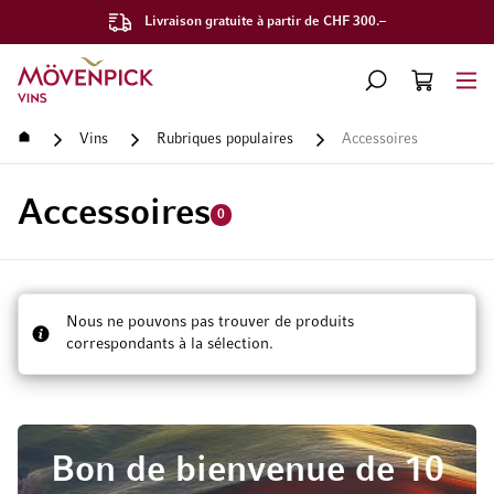
Livraison gratuite à partir de CHF 300.–
Aller à la page d'accueil
CHERCHER
PANIER
Minicart
Accueil
Vins
Rubriques populaires
Accessoires
Accessoires
0
Nous ne pouvons pas trouver de produits
correspondants à la sélection.
Bon de bienvenue de 10