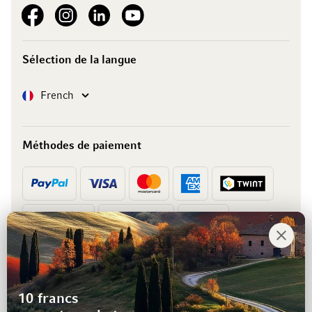
See our Facebook
See our Instagram account
See our LinkedIn
See our YouTube channel
Sélection de la langue
Langue
French
Méthodes de paiement
Prépaiement
Facture
10 francs