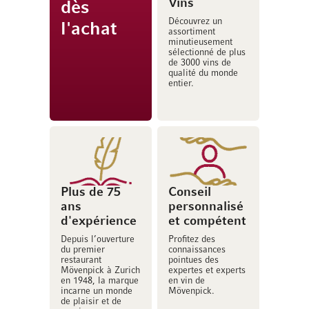
Vins
dès
Découvrez un
l'achat
assortiment
minutieusement
sélectionné de plus
de 3000 vins de
qualité du monde
entier.
Plus de 75
Conseil
ans
personnalisé
d'expérience
et compétent
Depuis l’ouverture
Profitez des
du premier
connaissances
restaurant
pointues des
Mövenpick à Zurich
expertes et experts
en 1948, la marque
en vin de
incarne un monde
Mövenpick.
de plaisir et de