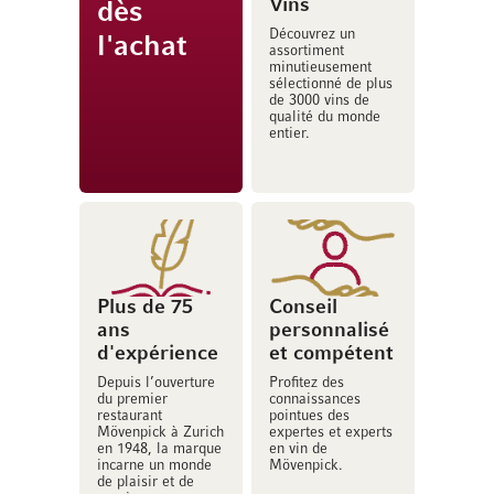
Vins
dès
Découvrez un
l'achat
assortiment
minutieusement
sélectionné de plus
de 3000 vins de
qualité du monde
entier.
Plus de 75
Conseil
ans
personnalisé
d'expérience
et compétent
Depuis l’ouverture
Profitez des
du premier
connaissances
restaurant
pointues des
Mövenpick à Zurich
expertes et experts
en 1948, la marque
en vin de
incarne un monde
Mövenpick.
de plaisir et de