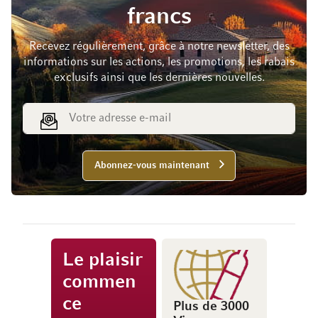
francs
Recevez régulièrement, grâce à notre newsletter, des
informations sur les actions, les promotions, les rabais
exclusifs ainsi que les dernières nouvelles.
Adresse e-mail
Abonnez-vous maintenant
Le plaisir
commen
ce
Plus de 3000