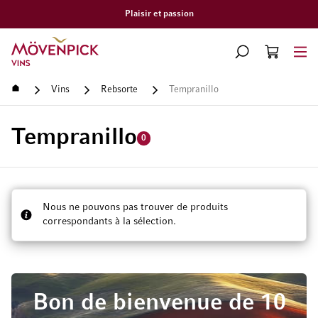
Plaisir et passion
Aller à la page d'accueil
CHERCHER
PANIER
Minicart
Accueil
Vins
Rebsorte
Tempranillo
Tempranillo
0
Nous ne pouvons pas trouver de produits
correspondants à la sélection.
Bon de bienvenue de 10