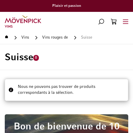
Plaisir et passion
Aller à la page d'accueil
CHERCHER
PANIER
Minicart
Accueil
Vins
Vins rouges de
Suisse
Suisse
0
Nous ne pouvons pas trouver de produits
correspondants à la sélection.
Bon de bienvenue de 10