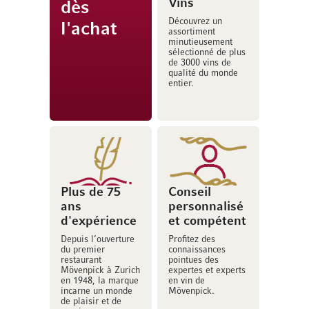
Vins
dès
Découvrez un
l'achat
assortiment
minutieusement
sélectionné de plus
de 3000 vins de
qualité du monde
entier.
Plus de 75
Conseil
ans
personnalisé
d'expérience
et compétent
Depuis l’ouverture
Profitez des
du premier
connaissances
restaurant
pointues des
Mövenpick à Zurich
expertes et experts
en 1948, la marque
en vin de
incarne un monde
Mövenpick.
de plaisir et de