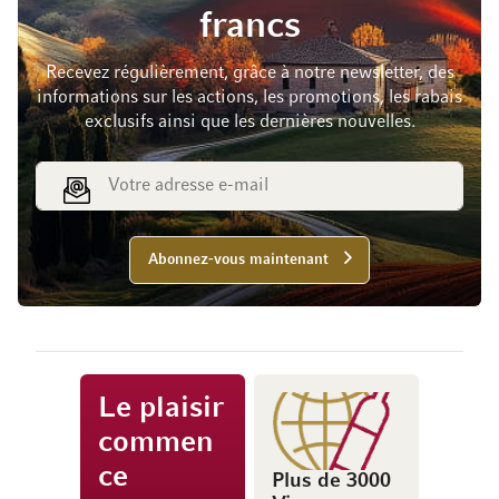
francs
Recevez régulièrement, grâce à notre newsletter, des
informations sur les actions, les promotions, les rabais
exclusifs ainsi que les dernières nouvelles.
Adresse e-mail
Abonnez-vous maintenant
Le plaisir
commen
ce
Plus de 3000