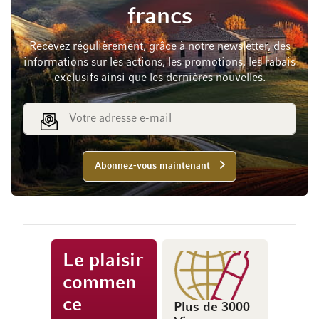
francs
Recevez régulièrement, grâce à notre newsletter, des
informations sur les actions, les promotions, les rabais
exclusifs ainsi que les dernières nouvelles.
Adresse e-mail
Abonnez-vous maintenant
Le plaisir
commen
ce
Plus de 3000