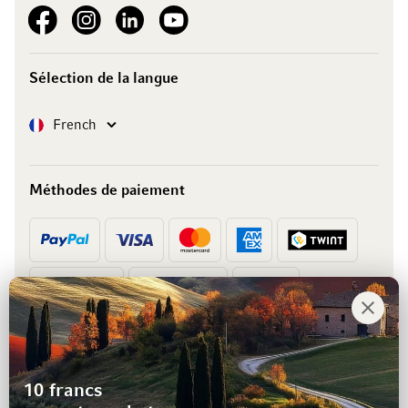
See our Facebook
See our Instagram account
See our LinkedIn
See our YouTube channel
Sélection de la langue
Langue
French
Méthodes de paiement
Prépaiement
Facture
10 francs