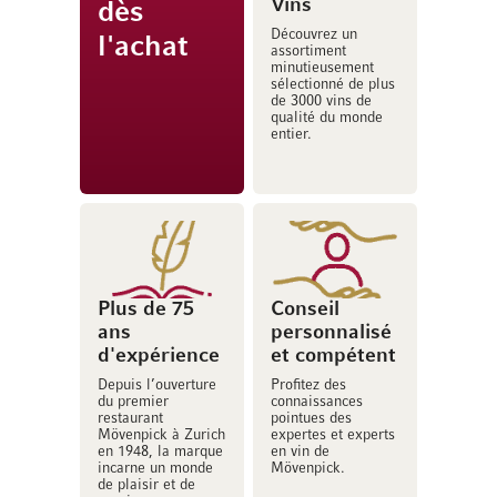
Vins
dès
Découvrez un
l'achat
assortiment
minutieusement
sélectionné de plus
de 3000 vins de
qualité du monde
entier.
Plus de 75
Conseil
ans
personnalisé
d'expérience
et compétent
Depuis l’ouverture
Profitez des
du premier
connaissances
restaurant
pointues des
Mövenpick à Zurich
expertes et experts
en 1948, la marque
en vin de
incarne un monde
Mövenpick.
de plaisir et de