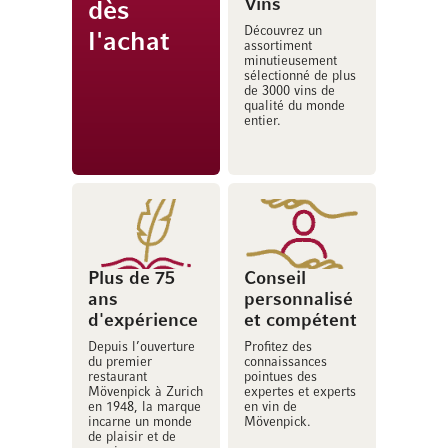
Vins
dès
Découvrez un
l'achat
assortiment
minutieusement
sélectionné de plus
de 3000 vins de
qualité du monde
entier.
Plus de 75
Conseil
ans
personnalisé
d'expérience
et compétent
Depuis l’ouverture
Profitez des
du premier
connaissances
restaurant
pointues des
Mövenpick à Zurich
expertes et experts
en 1948, la marque
en vin de
incarne un monde
Mövenpick.
de plaisir et de