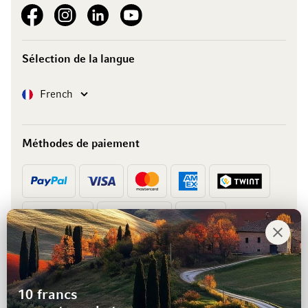
See our Facebook
See our Instagram account
See our LinkedIn
See our YouTube channel
Sélection de la langue
Langue
French
Méthodes de paiement
Prépaiement
Facture
10 francs