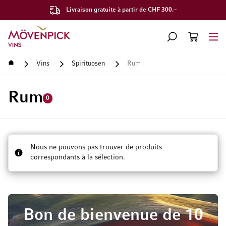
Livraison gratuite à partir de CHF 300.–
Aller à la page d'accueil
CHERCHER
PANIER
Minicart
Accueil
Vins
Spirituosen
Rum
Rum
0
Nous ne pouvons pas trouver de produits
correspondants à la sélection.
Bon de bienvenue de 10