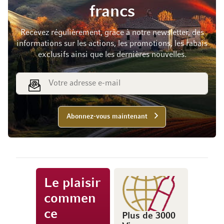
francs
Recevez régulièrement, grâce à notre newsletter, des
informations sur les actions, les promotions, les rabais
exclusifs ainsi que les dernières nouvelles.
Adresse e-mail
Abonnez-vous maintenant
Le plaisir
commen
ce
Plus de 3000