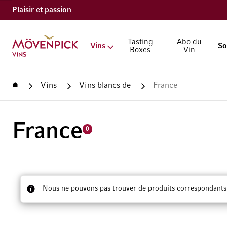
Plaisir et passion
Aller à la page d'accueil
Tasting
Abo du
Vins
So
Boxes
Vin
Accueil
Vins
Vins blancs de
France
France
0
Nous ne pouvons pas trouver de produits correspondants à