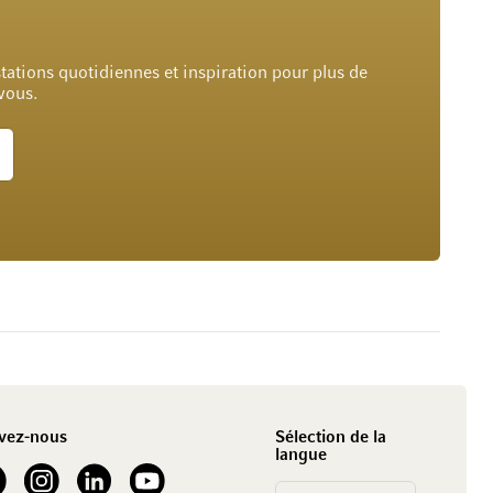
tations quotidiennes et inspiration pour plus de
 vous.
vez-nous
Sélection de la
langue
our Facebook
See our Instagram account
See our LinkedIn
See our YouTube channel