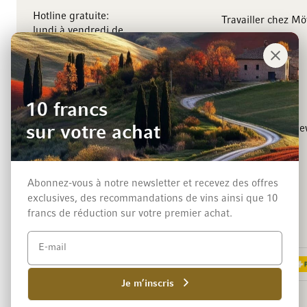
Hotline gratuite:
Travailler chez M
lundi à vendredi de
8.00 à 18.00 heures
Management
Contact
Événements
Vignerons
10 francs
sur votre achat
Inscription a la ne
Abonnez-vous à notre newsletter et recevez des offres
exclusives, des recommandations de vins ainsi que 10
francs de réduction sur votre premier achat.
Méthodes de paiement
Je m’inscris