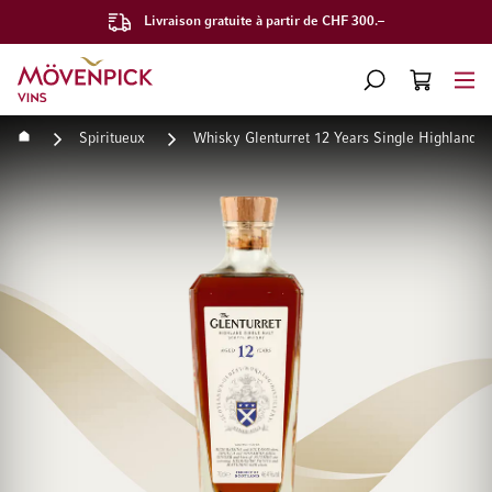
Livraison gratuite à partir de CHF 300.–
Aller à la page d'accueil
CHERCHER
PANIER
Minicart
Accueil
Spiritueux
Whisky Glenturret 12 Years Single Highland M
Passer à la fin de la galerie d’images
Passer au début de la Gale