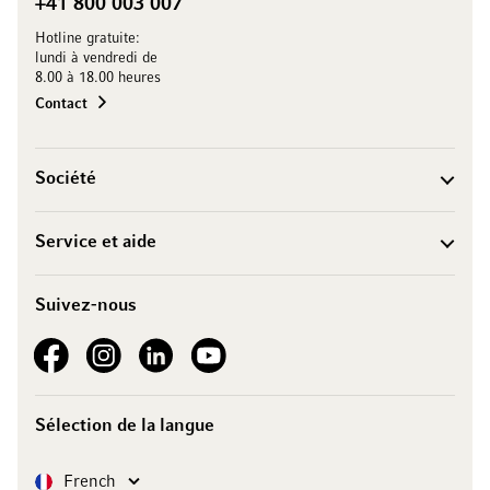
+41 800 003 007
Hotline gratuite:
lundi à vendredi de
8.00 à 18.00 heures
Contact
Société
Service et aide
Suivez-nous
See our Facebook
See our Instagram account
See our LinkedIn
See our YouTube channel
Sélection de la langue
Langue
French