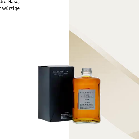
die Nase,
r würzige
Passer à la fin de la galerie d’images
Passer au début de