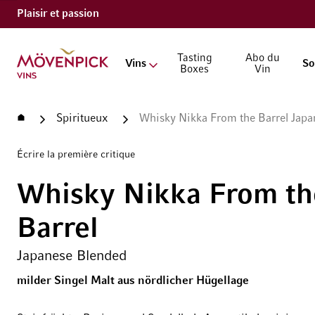
Plaisir et passion
Aller à la page d'accueil
Tasting
Abo du
Vins
So
Boxes
Vin
Accueil
Spiritueux
Whisky Nikka From the Barrel Jap
Écrire la première critique
Whisky Nikka From th
Barrel
Japanese Blended
milder Singel Malt aus nördlicher Hügellage