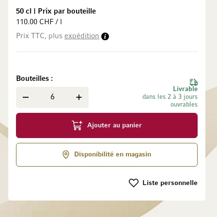
50 cl
|
Prix par bouteille
110.00 CHF / l
Prix TTC, plus
expédition
 la Galerie d’images
Bouteilles
Livrable
dans les 2 à 3 jours
ouvrables
Ajouter au panier
Disponibilité en magasin
Liste personnelle