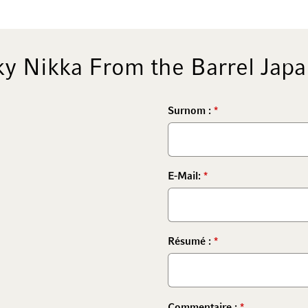
y Nikka From the Barrel Jap
Surnom :
E-Mail:
Résumé :
Commentaire :