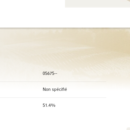
05675--
Non spécifié
51.4%