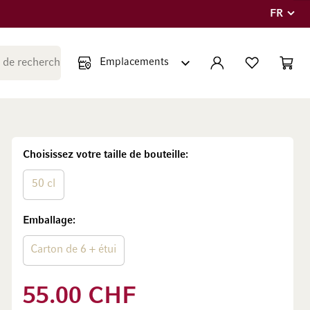
FR
Langue
Fermer la recherche
COMPTE
LISTE PERSONNE
PANIE
Minicar
Choisissez votre taille de bouteille
50 cl
Emballage
Carton de 6 + étui
55.00 CHF