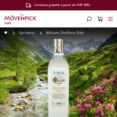
Livraison gratuite à partir de CHF 300.–
Aller à la page d'accueil
CHERCHER
PANIER
Minicart
Accueil
Spiritueux
Williams Distillerie Etter
Passer à la fin de la galerie d’images
Passer au début de la Gale