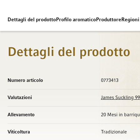
Dettagli del prodotto
Profilo aromatico
Produttore
Regioni
Dettagli del prodotto
Maggiori Informazioni
Numero articolo
0773413
Valutazioni
James Suckling 99
Allevamento
20 Mesi in barriq
Viticoltura
Tradizionale