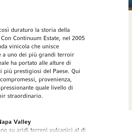
sì duraturo la storia della
. Con Continuum Estate, nel 2005
nda vinicola che unisce
e a uno dei più grandi terroir
ale ha portato alle alture di
i più prestigiosi del Paese. Qui
a compromessi, provenienza,
ressionante quale livello di
ir straordinario.
 Napa Valley
o su aridi terreni vulcanici al di