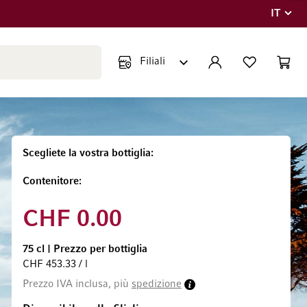
IT
Lingua
Chiudi ricerca
ACCOUNT
LISTA DEI DESIDE
CART
Minicar
Scegliete la vostra bottiglia
Contenitore
CHF 0.00
75 cl
|
Prezzo per bottiglia
CHF 453.33 / l
Prezzo IVA inclusa, più
spedizione