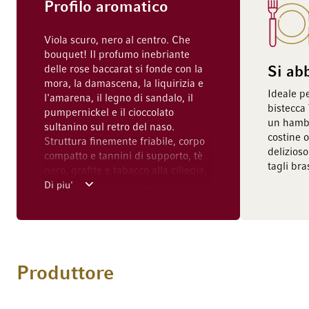
Profilo aromatico
Viola scuro, nero al centro. Che
bouquet! Il profumo inebriante
delle rose baccarat si fonde con la
Si ab
mora, la damascena, la liquirizia e
Ideale 
l'amarena, il legno di sandalo, il
bistecca
pumpernickel e il cioccolato
un hamb
sultanino sul retro del naso.
costine o
Struttura finemente friabile, corpo
delizioso
compatto e tannini di supporto, tè
tagli bra
nero, grafite e tabacco alla ciliegia,
la perfetta simbiosi tra la mineralità
Di piu'
di Pritchard Hill e la frutta a bacca
nera, finale opulento e infinito
(ancora un po' chiuso per ora), con
sapori di legno pregiato, moka e
ribes nero maturo - un enorme
Produttore
potenziale. Per goderne ora, deve
essere decantato con 4 ore di
anticipo.