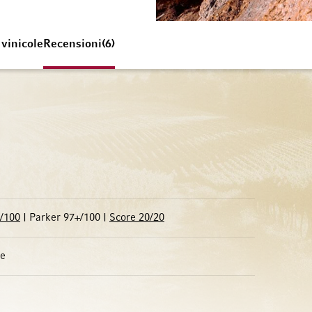
 vinicole
Recensioni
6
/100
| Parker 97+/100 |
Score 20/20
ue