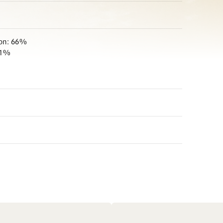
non: 66%
21%