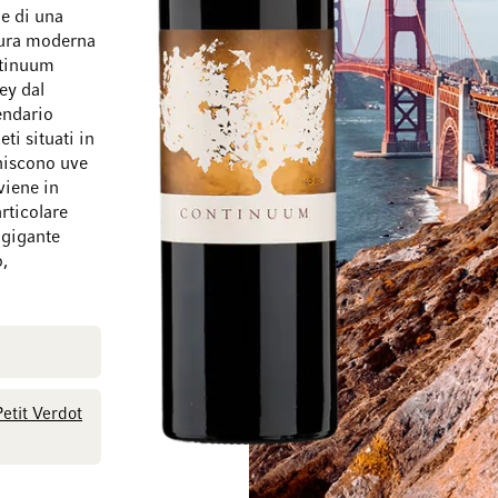
e di una
tura moderna
ntinuum
ey dal
endario
Vai alla fine della galleria di immagini
Vai all'inizio della
eti situati in
rniscono uve
viene in
rticolare
n gigante
o,
etit Verdot