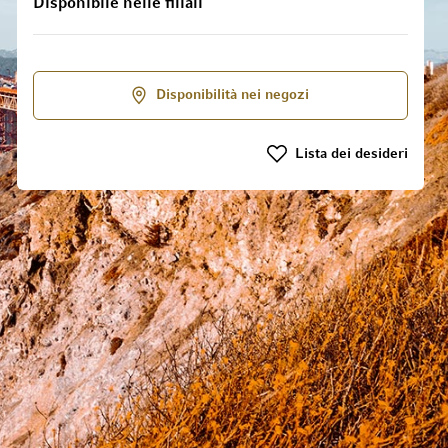
Disponibile nelle filiali
Disponibilità nei negozi
 galleria di immagini
Lista dei desideri