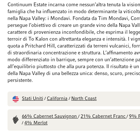
Continuum Estate incarna come nessun’altra tenuta la vision
famiglia che ha influenzato in modo determinante la viticol
nella Napa Valley: i Mondavi. Fondata da Tim Mondavi, Co
persegue l’obiettivo di creare un grande vino della Napa Vall
carattere di provenienza inconfondibile, che esprima il legg
terroir di To Kalon con altrettanta eleganza e intensità. I vign
quota a Pritchard Hill, caratterizzati da terreni vulcanici, fo
di straordinaria concentrazione e struttura. L’affinamento av
modo differenziato in barrique, sempre con un’attenzione pa
all’equilibrio piuttosto che alla pura potenza. Il risultato è u
della Napa Valley di una bellezza unica: denso, scuro, precis
persistente.
Stati Uniti
California
North Coast
/
/
66% Cabernet Sauvignon
21% Cabernet Franc
9% P
/
/
4% Merlot
/