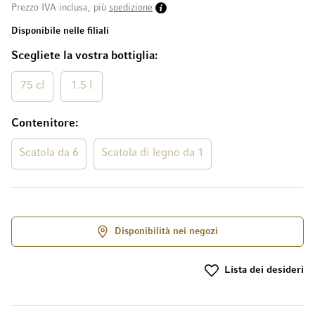
Prezzo IVA inclusa, più
spedizione
Disponibile nelle filiali
Scegliete la vostra bottiglia
75 cl
1.5 l
Contenitore
Scatola da 6
Scatola di legno da 1
Disponibilità nei negozi
Lista dei desideri