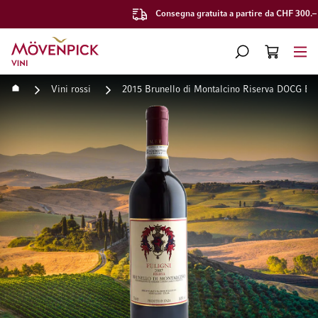
Consegna gratuita a partire da CHF 300.–
Vai alla Home Page
CERCA
CART
Minicart
Home
Vini rossi
2015 Brunello di Montalcino Riserva DOCG Ere
Vai alla fine della galleria di immagini
Vai all'inizio della galleri