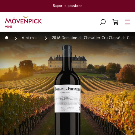
Sapori e passione
Vai alla Home Page
CERCA
CART
Minicart
Home
Vini rossi
2016 Domaine de Chevalier Cru Classé de Gra
Vai alla fine della galleria di immagini
Vai all'inizio della galleri