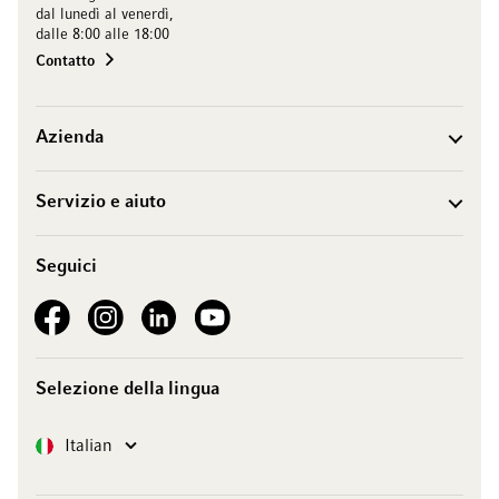
dal lunedì al venerdì,
dalle 8:00 alle 18:00
Contatto
Azienda
Servizio e aiuto
Seguici
See our Facebook
See our Instagram account
See our LinkedIn
See our YouTube channel
Selezione della lingua
Lingua
Italian