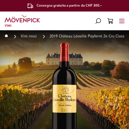
Consegna gratuita a partire da CHF 300.–
Vai alla Home Page
CERCA
CART
Minicart
Home
Vini rossi
2019 Château Léoville Poyferré 2e Cru Classé 
Vai alla fine della galleria di immagini
Vai all'inizio della galleri