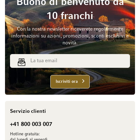
Buono di benvenuto da
10 franchi
Con la nostra newsletter riceverete regolarmente
informazioni su azioni, promozioni, sconti esclusivi e
novità.
Indirizzo email
Iscriviti ora
Servizio clienti
+41 800 003 007
Hotline gratuita:
dal lunedì al venerdì,