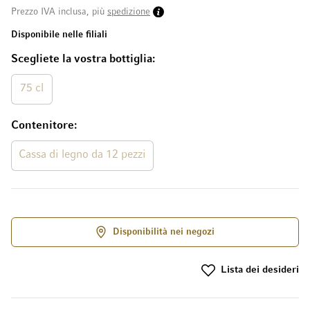
Prezzo IVA inclusa, più
spedizione
Disponibile nelle filiali
Scegliete la vostra bottiglia
75 cl
Contenitore
Cassa di legno da 12 pezzi
Disponibilità nei negozi
Lista dei desideri