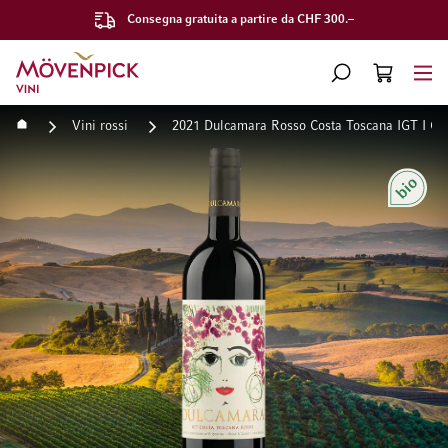
Consegna gratuita a partire da CHF 300.–
Vai alla Home Page
CERCA
CART
Minicart
Home
Vini rossi
2021 Dulcamara Rosso Costa Toscana IGT I Giu
Vai alla fine della galleria di immagini
Vai all'inizio della galleri
Bio