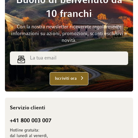
Buono di benvenuto da
10 franchi
Con la nostra newsletter riceverete regolarmente
informazioni su azioni, promozioni, sconti esclusivi e
novità.
Indirizzo email
Iscriviti ora
Servizio clienti
+41 800 003 007
Hotline gratuita:
dal lunedì al venerdì,