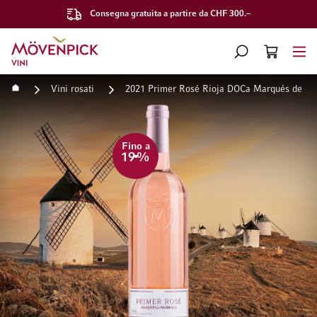
Consegna gratuita a partire da CHF 300.–
Vai alla Home Page
CERCA
CART
Minicart
Home
Vini rosati
2021 Primer Rosé Rioja DOCa Marqués de Mu
Vai alla fine della galleria di immagini
Vai all'inizio della galleri
Fino a
19
%