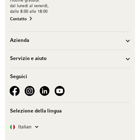
Hotline gratuita:
dal lunedì al venerdì,
dalle 8:00 alle 18:00
Contatto
Azienda
Servizio e aiuto
Seguici
See our Facebook
See our Instagram account
See our LinkedIn
See our YouTube channel
Selezione della lingua
Lingua
Italian