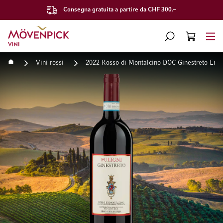
Consegna gratuita a partire da CHF 300.–
Vai alla Home Page
CERCA
CART
Minicart
Home
Vini rossi
2022 Rosso di Montalcino DOC Ginestreto Eredi
Vai alla fine della galleria di immagini
Vai all'inizio della galleri