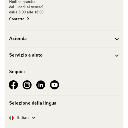
Hotline gratuita:
dal lunedì al venerdì,
dalle 8:00 alle 18:00
Contatto
Azienda
Servizio e aiuto
Seguici
See our Facebook
See our Instagram account
See our LinkedIn
See our YouTube channel
Selezione della lingua
Lingua
Italian