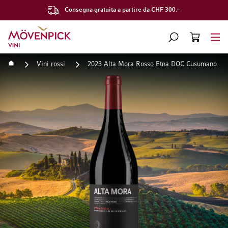
Consegna gratuita a partire da CHF 300.–
Vai alla Home Page
CERCA
CART
Minicart
Home
Vini rossi
2023 Alta Mora Rosso Etna DOC Cusumano
Vai alla fine della galleria di immagini
Vai all'inizio della galleri