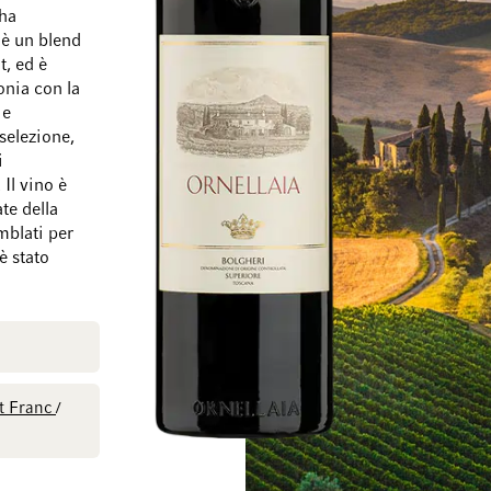
 ha
a è un blend
t, ed è
onia con la
 e
Vai alla fine della galleria di immagini
Vai all'inizio della
selezione,
i
Il vino è
te della
mblati per
è stato
t Franc
/