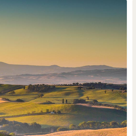
nale offrono ai vitigni Cabernet
, presenti negli oltre 100 ettari
igliori per ottenere qualità simili
erimento stilistico al modello
i di Ornellaia mostrano una grande
 mediterraneo.
amiglia di viticoltori toscani
on un’impressionante costanza
r la vinificazione del suo vino di
se Cosentino e il luminare di
vigna che in cantina, creano le
ellente sapore e un alto potenziale
anno: La vendemmia viene
 maturazione individuale delle uve.
no per garantire che vengano