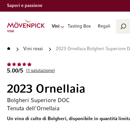
Sapori e passione
Cerca
Vai alla Home Page
Vini
Tasting Box
Regali
Cer
Home
Vini rossi
2023 Ornellaia Bolgheri Superiore D
5.00/5
1
valutazione
2023 Ornellaia
Bolgheri Superiore DOC
Tenuta dell'Ornellaia
Un vino di culto di Bolgheri, disponibile in quantità limit