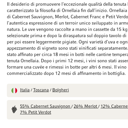
Il desiderio di promuovere l'eccezionale qualità della tenuta
caratterizzato la filosofia di Ornellaia fin dall'inizio. Ornellai
di Cabernet Sauvignon, Merlot, Cabernet Franc e Petit Verdo
l'autentica espressione di un terroir unico sviluppato in arm
natura. Le uve vengono raccolte a mano in cassette da 15 kg
selezionate prima e dopo la diraspatura sul doppio tavolo di 
per poi essere leggermente pigiate. Ogni varietà d'uva e ogn
appezzamento di vigneto sono stati vinificati separatamente. 
stato affinato per circa 18 mesi in botti nelle cantine tempera
tenuta Ornellaia. Dopo i primi 12 mesi, i vini sono stati asse
formare una cuvée e rimessi in botte per altri 6 mesi. Il vino 
commercializzato dopo 12 mesi di affinamento in bottiglia.
Italia
Toscana
Bolgheri
/
/
55% Cabernet Sauvignon
26% Merlot
12% Caberne
/
/
7% Petit Verdot