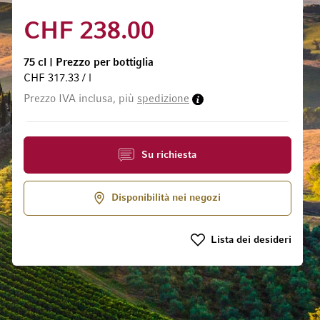
CHF 238.00
75 cl
|
Prezzo per bottiglia
CHF 317.33 / l
 galleria di immagini
Prezzo IVA inclusa, più
spedizione
Su richiesta
Disponibilità nei negozi
Lista dei desideri