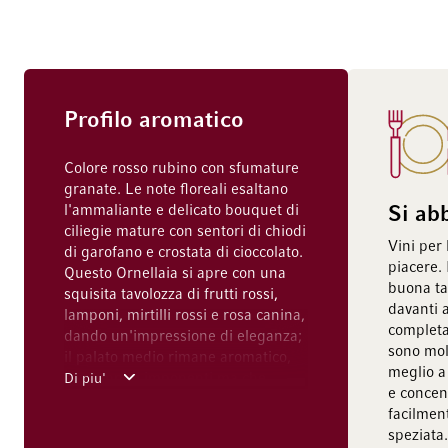
Profilo aromatico
Colore rosso rubino con sfumature
granate. Le note floreali esaltano
l'ammaliante e delicato bouquet di
Si ab
ciliegie mature con sentori di chiodi
Vini per 
di garofano e crostata di cioccolato.
piacere.
Questo Ornellaia si apre con una
buona ta
squisita tavolozza di frutti rossi,
davanti 
lamponi, mirtilli rossi e rosa canina,
completa
dando un'impressione di eleganza;
sono mol
il palato medio rimane aromatico,
meglio a 
con tannini imponenti ma che
Di piu'
e concen
conservano molta finezza;
facilmen
leggermente affumicato e speziato
speziata.
nel finale persistente. Un corridore