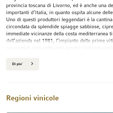
provincia toscana di Livorno, ed è anche una del
importanti d’Italia, in quanto ospita alcune dell
Uno di questi produttori leggendari è la cantina
circondata da splendide spiagge sabbiose, cipress
immediate vicinanze della costa mediterranea ti
dell’azienda nel 1981, l’impianto delle prime viti
sono voluti solo sette anni perché l’azienda por
annata nel 1988, conquistando il cuore degli ama
anni successivi, l’area dei vigneti è stata ampliat
Di piu'
eccezionali e i vini Le Serre Nuove dell’Ornellai
stati aggiunti per perfezionare il portafoglio.
Terreni, posizione, tipicità – perfezione med
La posizione costiera e il clima marittimo offrono
Regioni vinicole
maturazione; mentre le dolci brezze marine mitig
estate, l’influenza del mare modera il freddo geli