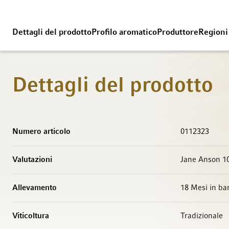
Dettagli del prodotto
Profilo aromatico
Produttore
Regioni
Dettagli del prodotto
Maggiori Informazioni
Numero articolo
0112323
Valutazioni
Jane Anson 10
Allevamento
18 Mesi in ba
Viticoltura
Tradizionale