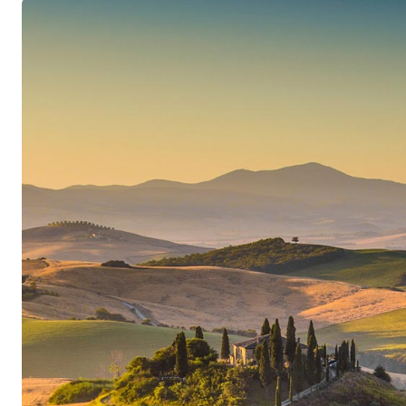
migliori appezzamenti della Maremma settentrio
Sauvignon, Cabernet Franc, Merlot e Petit Verdot
di terreno coltivato da Ornellaia, le condizioni m
a quelle della nativa Bordeaux. Nonostante il rif
francese e il loro formato internazionale, i vin
tipicità regionale e un carattere spiccatamente
La qualità premium della casa Frescobaldi
Ornellaia e Masseto è gestita dalla tradizionale f
Frescobaldi, che da tempo gestisce l’azienda c
qualitativa e che ha nominato come consulenti pe
culto personalità di spicco come l’enologa Deni
Bordeaux Michel Rolland. Molti dettagli, sia in 
condizioni per i vini di prima classe con un ecc
di invecchiamento che vengono prodotti ogni 
effettuata parcella per parcella, a seconda della
Le uve vengono poi selezionate due volte a ma