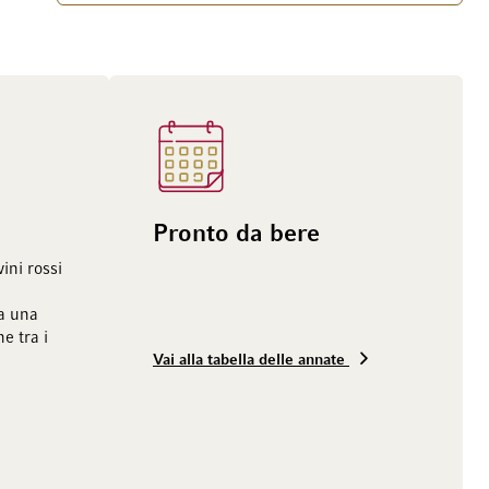
Pronto da bere
ini rossi
ia una
e tra i
Vai alla tabella delle annate