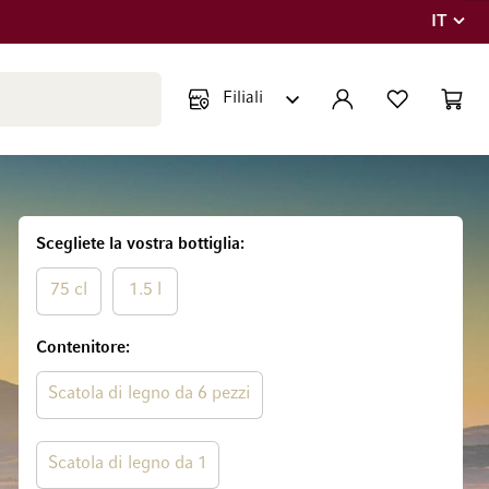
IT
Lingua
Chiudi ricerca
ACCOUNT
LISTA DEI DESIDE
CART
Minicar
Scegliete la vostra bottiglia
75 cl
1.5 l
Contenitore
Scatola di legno da 6 pezzi
Scatola di legno da 1