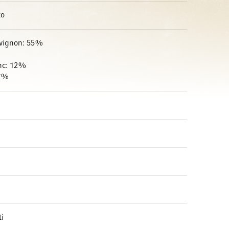
to
vignon: 55%
nc: 12%
 7%
ti