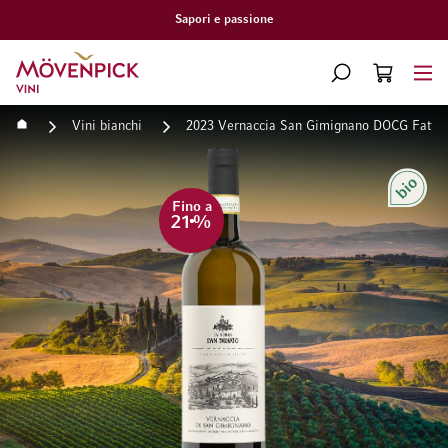
Sapori e passione
Vai alla Home Page
CERCA
CART
Minicart
Home
Vini bianchi
2023 Vernaccia San Gimignano DOCG Fattor
Vai alla fine della galleria di immagini
Vai all'inizio della galleri
Bio
Fino a
21
%