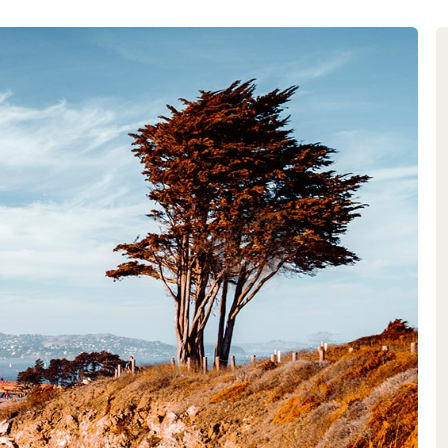
 particolare attenzione a due
posizione dei vigneti e la qualità
ha scelto solo terroir situati ad
, dove le diverse influenze dei
 qualità eccezionale; le diverse
agli aromi molto intensi e dalla
nda forestale nel nord della Francia
re personalmente le doghe per le
ente secondo le sue specifiche,
troppo incerta.
no impegnati a rispettare i
posare sugli allori, i Jackson si
e l’ambiente e a promuovere la