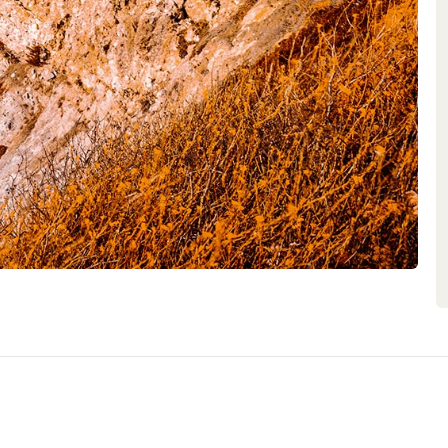
i secondo pratiche agricole
tilizzano solo fertilizzanti
li comprendono anche il risparmio
e carbonica, la produzione su
rgie rinnovabili.Siamo anche
ggio, con più della metà della
favorire la biodiversità. Questo
a dato i suoi frutti in termini di
amente, tanto che la tenuta
ompany of the Year" dalla rivista