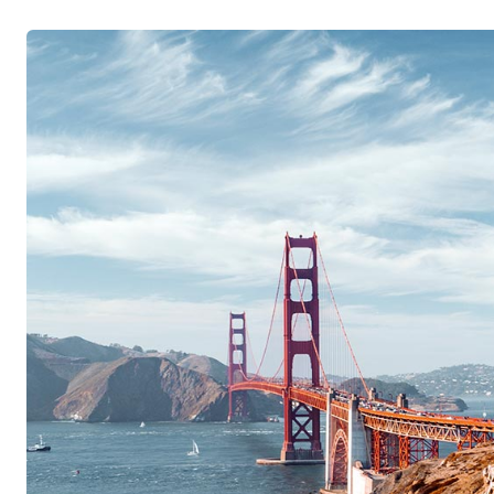
Vigneti côi d’altitudine e una propria bottaia
Dotato di una véJess Jackson ha sempre prestato
fattori chiave nella produzione dei suoi vini: la 
delle botti di legno utilizzate. Per i suoi vigneti 
alta quota, sulle fresche colline della California
microclimi si combinano per produrre un vino di
influenze dei microclimi danno origine ad uve d
spiccata acidità. Ha inoltre investito in un’azie
e in una bottaia nel Missouri, al fine di produr
sue botti di rovere e di farle realizzare interam
poiché la qualità delle botti che acquistava era 
Pionieri della viticoltura sostenibile
Lontani dal riposare sugli allori, i Jackson si so
principi della viticoltura sostenibile.Lungi dal ri
sono impegnati con determinazione a protegger