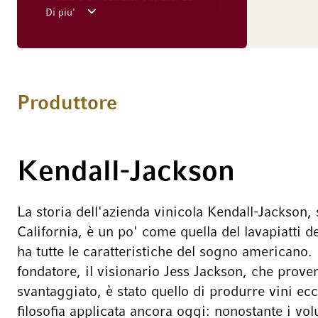
frutta gialla esplode nel finale
Di piu'
aromatico con note di fiori di
camomilla e kumquat stufati.
Produttore
Kendall-Jackson
La storia dell'azienda vinicola Kendall-Jackson, 
California, è un po' come quella del lavapiatti d
ha tutte le caratteristiche del sogno americano. F
fondatore, il visionario Jess Jackson, che prov
svantaggiato, è stato quello di produrre vini ecc
filosofia applicata ancora oggi: nonostante i vo