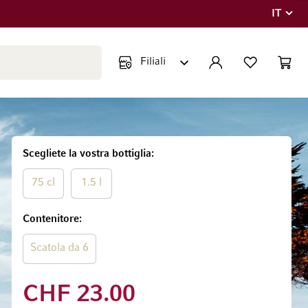
IT
Lingua
Chiudi ricerca
ACCOUNT
LISTA DEI DESIDE
CART
Minicar
Scegliete la vostra bottiglia
75 cl
1.5 l
Contenitore
Scatola da 6
CHF 23.00