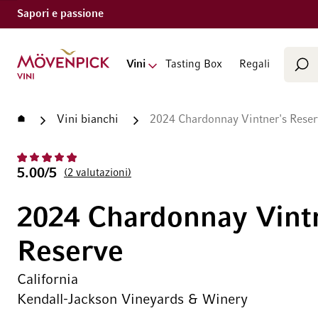
Sapori e passione
Cerca
Vai alla Home Page
Vini
Tasting Box
Regali
Cer
Home
Vini bianchi
2024 Chardonnay Vintner's Reser
5.00/5
2
valutazioni
2024 Chardonnay Vint
Reserve
California
Kendall-Jackson Vineyards & Winery