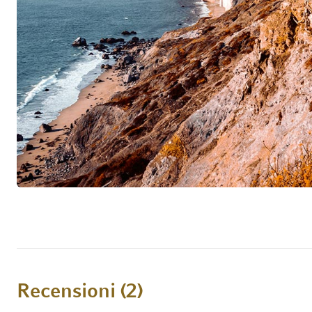
biodiversità: Tutti i loro vigneti sono certificat
sostenibili che escludono pesticidi ed erbicidi e u
organici. Le loro numerose iniziative ambienta
idrico, la limitazione delle emissioni di anidrid
larga scala di energia solare e l’utilizzo di ene
coinvolti in progetti di conservazione del paesa
superficie totale dei vigneti lasciata intatta per 
impegno appassionato per la tutela della natura h
qualità dei vini ed è stato accolto molto positiv
Kendall-Jackson ha &.eacute;cutely élu "Green C
specializzata inglese The Drinks Business.
Recensioni
2