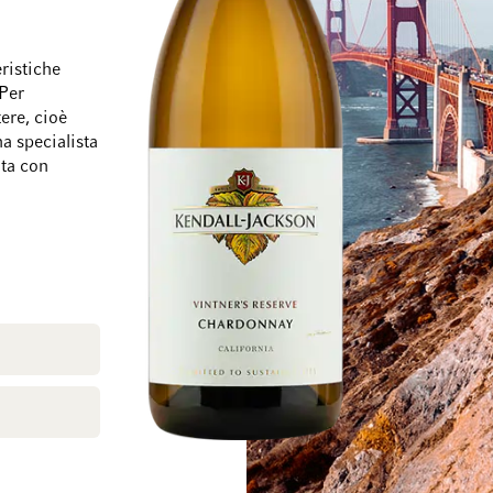
ristiche
 Per
tere, cioè
Vai alla fine della galleria di immagini
Vai all'inizio della
a specialista
lta con