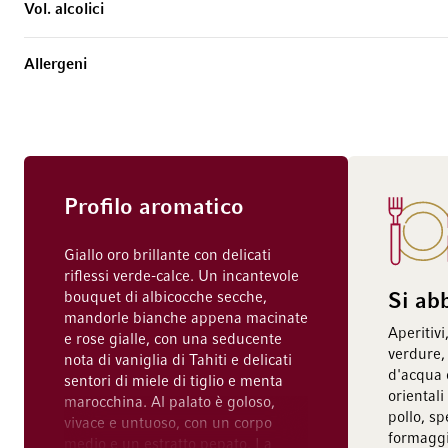
Vol. alcolici
Allergeni
Profilo aromatico
Giallo oro brillante con delicati
riflessi verde-calce. Un incantevole
bouquet di albicocche secche,
Si ab
mandorle bianche appena macinate
Aperitivi
e rose gialle, con una seducente
verdure, 
nota di vaniglia di Tahiti e delicati
d'acqua d
sentori di miele di tiglio e menta
oriental
marocchina. Al palato è goloso,
pollo, sp
vivace e untuoso, con un corpo
formaggi 
medio e un estratto pepato. La